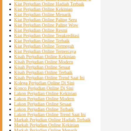
Kiat Perjudian Online Hadiah Terbaik
Kiat Perjudian Online Kekinian
Kiat Perjudian Online Menarik
Kiat Perjudian Online Paling Seru
Kiat Perjudian Online Paling Wow
Kiat Perjudian Online Resmi
Kiat Perjudian Online Terakreditasi
Kiat Perjudian Online Terbaik
Kiat Perjudian Online Termegah
Kiat Perjudian Online Terpercaya
Kisah Perjudian Online Kekinian
Kisah Perjudian Online Modern
Kisah Perjudian Online Sesaat
Kisah Perjudian Online Terbaik
Kisah Perjudian Online Trend Saat Ini
Kolega Perjudian Online Di Sini
Konco Perjudian Online Di Sini
Lakon Perjudian Online Kekinian
Lakon Perjudian Online Modern
Lakon Perjudian Online Sesaat
Lakon Perjudian Online Terbaik
Lakon Perjudian Online Trend Saat Ini
Markah Perjudian Online Hadiah Terbaik
Markah Perjudian Online Kekinian
Markah Perjudian Online Menarik