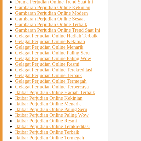
Drama Perjudian Online Trend Saat Ini
Gambaran Perjudian Online Kekinian
Gambaran Perjudian Online Modern
Gambaran Perjudian Online Sesaat
Gambaran Perjudian Online Terbaik
Gambaran Perjudian Online Trend Saat Ini
Gelagat Perjudian Online Hadiah Terbaik
Gelagat Perjudian Online Kekinian
Gelagat Perjudian Online Menarik
Gelagat Perjudian Online Paling Seru
Gelagat Perjudian Online Paling Wow
Gelagat Perjudian Online Resmi
Gelagat Perjudian Online Terakreditasi
Gelagat Perjudian Online Terbaik
Gelagat Perjudian Online Termegah
Gelagat Perjudian Online Terpercaya
Iktibar Perjudian Online Hadiah Terbaik
Iktibar Perjudian Online Kekinian
Iktibar Perjudian Online Menarik
Iktibar Perjudian Online Paling Seru
Iktibar Perjudian Online Paling Wow
Iktibar Perjudian Online Resmi
Iktibar Perjudian Online Terakreditasi
Iktibar Perjudian Online Terbaik
Iktibar Perjudian Online Termegah