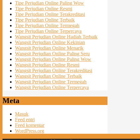
Tipe Perjudian Online Paling Wow
Tipe Perjudian Online Resmi
Tipe Perjudian Online Terakreditasi
Tipe Perjudian Online Terbaik
Tipe Perjudian Online Termegah
Tipe Perjudian Online Terpercaya
Wangsit Perjudian Online Hadiah Terbaik
Wangsit Perjudian Online Kekinian
Wangsit Perjudian Online Menarik
Wangsit Perjudian Online Paling Seru
Wangsit Perjudian Online Paling Wow
Wangsit Perjudian Online Resmi
Wangsit Perjudian Online Terakreditasi
Wangsit Perjudian Online Terbaik
Wangsit Perjudian Online Termegah
Wangsit Perjudian Online Terpercaya
Meta
Masuk
Feed entri
Feed komentar
WordPress.org