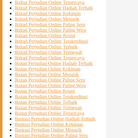
Iktibar Perjudian Online Terpercaya
Iktirad Perjudian Online Hadiah Terbaik
Iktirad Perjudian Online Kekinian
Iktirad Perjudian Online Menarik
Iktirad Perjudian Online Paling Seru
Iktirad Perjudian Online Paling Wow
Iktirad Perjudian Online Resmi
Iktirad Perjudian Online Terakreditasi
Iktirad Perjudian Online Terbaik
Iktirad Perjudian Online Termegah
Iktirad Perjudian Online Terpercaya
Ikutan Perjudian Online Hadiah Terbaik
Ikutan Perjudian Online Kekinian
Ikutan Perjudian Online Menarik
Ikutan Perjudian Online Paling Seru
Ikutan Perjudian Online Paling Wow
Ikutan Perjudian Online Resmi
Ikutan Perjudian Online Terakreditasi
Ikutan Perjudian Online Terbaik
Ikutan Perjudian Online Termegah
Ikutan Perjudian Online Terpercaya
Ilustrasi Perjudian Online Hadiah Terbaik
Ilustrasi Perjudian Online Kekinian
Ilustrasi Perjudian Online Menarik
Ilustrasi Perjudian Online Paling Seru