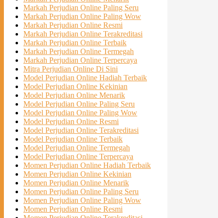
Markah Perjudian Online Paling Seru
Markah Perjudian Online Paling Wow
Markah Perjudian Online Resmi
Markah Perjudian Online Terakreditasi
Markah Perjudian Online Terbaik
Markah Perjudian Online Termegah
Markah Perjudian Online Terpercaya
Mitra Perjudian Online Di Sini
Model Perjudian Online Hadiah Terbaik
Model Perjudian Online Kekinian
Model Perjudian Online Menarik
Model Perjudian Online Paling Seru
Model Perjudian Online Paling Wow
Model Perjudian Online Resmi
Model Perjudian Online Terakreditasi
Model Perjudian Online Terbaik
Model Perjudian Online Termegah
Model Perjudian Online Terpercaya
Momen Perjudian Online Hadiah Terbaik
Momen Perjudian Online Kekinian
Momen Perjudian Online Menarik
Momen Perjudian Online Paling Seru
Momen Perjudian Online Paling Wow
Momen Perjudian Online Resmi
Momen Perjudian Online Terakreditasi