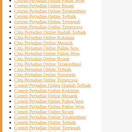
Cermin Perjudian Online Paling Wow
Cermin Perjudian Online Resmi
Cermin Perjudian Online Terakreditasi
Cermin Perjudian Online Terbaik
Cermin Perjudian Online Termegah
Cermin Perjudian Online Terpercaya
Citra Perjudian Online Hadiah Terbaik
Citra Perjudian Online Kekinian
Citra Perjudian Online Menarik
Citra Perjudian Online Paling Seru
Citra Perjudian Online Paling Wow
Citra Perjudian Online Resmi
Citra Perjudian Online Terakreditasi
Citra Perjudian Online Terbaik
Citra Perjudian Online Termegah
Citra Perjudian Online Terpercaya
Contoh Perjudian Online Hadiah Terbaik
Contoh Perjudian Online Kekinian
Contoh Perjudian Online Menarik
Contoh Perjudian Online Paling Seru
Contoh Perjudian Online Paling Wow
Contoh Perjudian Online Resmi
Contoh Perjudian Online Terakreditasi
Contoh Perjudian Online Terbaik
Contoh Perjudian Online Termegah