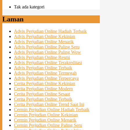
Tak ada kategori
Laman
Advis Perjudian Online Hadiah Terbaik
Advis Perjudian Online Kekinian
Advis Perjudian Online Menarik
Advis Perjudian Online Paling Seru
Advis Perjudian Online Paling Wow
Advis Perjudian Online Resmi
Advis Perjudian Online Terakreditasi
Advis Perjudian Online Terbaik
Advis Perjudian Online Termegah
Advis Perjudian Online Terpercaya
Cerita Perjudian Online Kekinian
Cerita Perjudian Online Modern
Cerita Perjudian Online Sesaat
Cerita Perjudian Online Terbaik
Cerita Perjudian Online Trend Saat Ini
Cermin Perjudian Online Hadiah Terbaik
Cermin Perjudian Online Kekinian
Cermin Perjudian Online Menarik
Cermin Perjudian Online Paling Seru