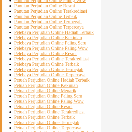
Panutan Perjudian Online Paling Wow
Panutan Perjudian Online Resmi
Panutan Perjudian Online Terakreditasi
Panutan Perjudian Online Terbaik
Panutan Perjudian Online Termegah
Panutan Perjudian Online Terpercaya
Pelebaya Perjudian Online Hadiah Terbaik
Pelebaya Perjudian Online Kekinian
Pelebaya Perjudian Online Paling Seru
Pelebaya Perjudian Online Paling Wow
Pelebaya Perjudian Online Resmi
Pelebaya Perjudian Online Terakreditasi
Pelebaya Perjudian Online Terbaik
Pelebaya Perjudian Online Termegah
Pelebaya Perjudian Online Terpercaya
Petuah Perjudian Online Hadiah Terbaik
Petuah Perjudian Online Kekinian
Petuah Perjudian Online Menarik
Petuah Perjudian Online Paling Seru
Petuah Perjudian Online Paling Wow
Petuah Perjudian Online Resmi
Petuah Perjudian Online Terakreditasi
Petuah Perjudian Online Terbaik
Petuah Perjudian Online Termegah
Petuah Perjudian Online Terpercaya