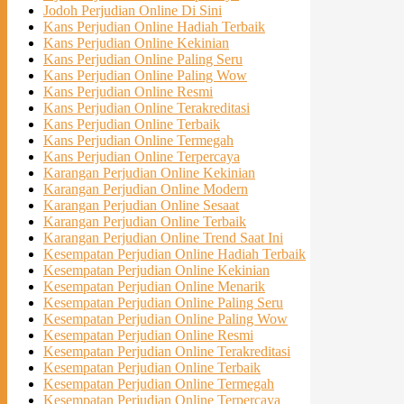
Jodoh Perjudian Online Di Sini
Kans Perjudian Online Hadiah Terbaik
Kans Perjudian Online Kekinian
Kans Perjudian Online Paling Seru
Kans Perjudian Online Paling Wow
Kans Perjudian Online Resmi
Kans Perjudian Online Terakreditasi
Kans Perjudian Online Terbaik
Kans Perjudian Online Termegah
Kans Perjudian Online Terpercaya
Karangan Perjudian Online Kekinian
Karangan Perjudian Online Modern
Karangan Perjudian Online Sesaat
Karangan Perjudian Online Terbaik
Karangan Perjudian Online Trend Saat Ini
Kesempatan Perjudian Online Hadiah Terbaik
Kesempatan Perjudian Online Kekinian
Kesempatan Perjudian Online Menarik
Kesempatan Perjudian Online Paling Seru
Kesempatan Perjudian Online Paling Wow
Kesempatan Perjudian Online Resmi
Kesempatan Perjudian Online Terakreditasi
Kesempatan Perjudian Online Terbaik
Kesempatan Perjudian Online Termegah
Kesempatan Perjudian Online Terpercaya