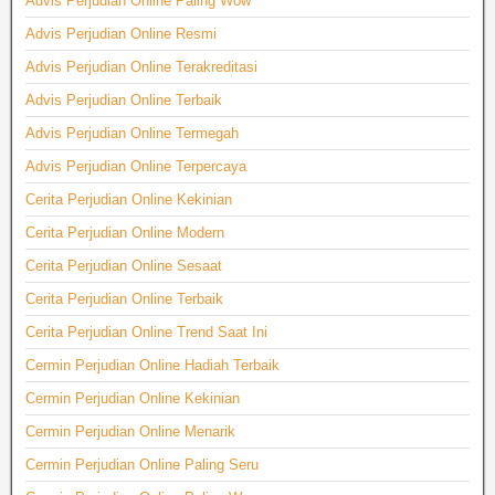
Advis Perjudian Online Paling Wow
Advis Perjudian Online Resmi
Advis Perjudian Online Terakreditasi
Advis Perjudian Online Terbaik
Advis Perjudian Online Termegah
Advis Perjudian Online Terpercaya
Cerita Perjudian Online Kekinian
Cerita Perjudian Online Modern
Cerita Perjudian Online Sesaat
Cerita Perjudian Online Terbaik
Cerita Perjudian Online Trend Saat Ini
Cermin Perjudian Online Hadiah Terbaik
Cermin Perjudian Online Kekinian
Cermin Perjudian Online Menarik
Cermin Perjudian Online Paling Seru