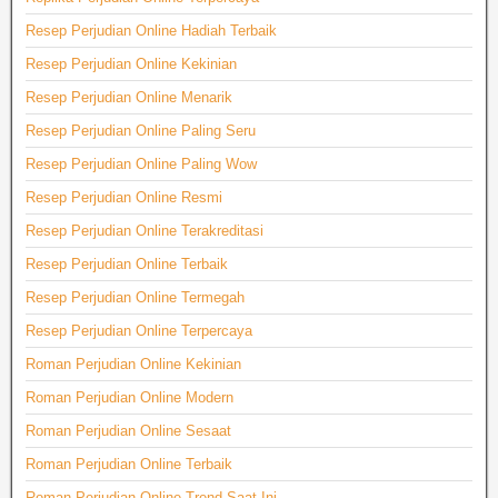
Resep Perjudian Online Hadiah Terbaik
Resep Perjudian Online Kekinian
Resep Perjudian Online Menarik
Resep Perjudian Online Paling Seru
Resep Perjudian Online Paling Wow
Resep Perjudian Online Resmi
Resep Perjudian Online Terakreditasi
Resep Perjudian Online Terbaik
Resep Perjudian Online Termegah
Resep Perjudian Online Terpercaya
Roman Perjudian Online Kekinian
Roman Perjudian Online Modern
Roman Perjudian Online Sesaat
Roman Perjudian Online Terbaik
Roman Perjudian Online Trend Saat Ini