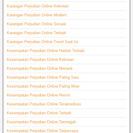
Karangan Perjudian Online Kekinian
Karangan Perjudian Online Modern
Karangan Perjudian Online Sesaat
Karangan Perjudian Online Terbaik
Karangan Perjudian Online Trend Saat Ini
Kesempatan Perjudian Online Hadiah Terbaik
Kesempatan Perjudian Online Kekinian
Kesempatan Perjudian Online Menarik
Kesempatan Perjudian Online Paling Seru
Kesempatan Perjudian Online Paling Wow
Kesempatan Perjudian Online Resmi
Kesempatan Perjudian Online Terakreditasi
Kesempatan Perjudian Online Terbaik
Kesempatan Perjudian Online Termegah
Kesempatan Perjudian Online Terpercaya