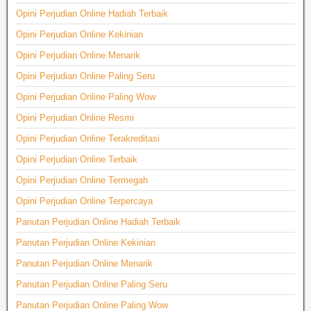
Opini Perjudian Online Hadiah Terbaik
Opini Perjudian Online Kekinian
Opini Perjudian Online Menarik
Opini Perjudian Online Paling Seru
Opini Perjudian Online Paling Wow
Opini Perjudian Online Resmi
Opini Perjudian Online Terakreditasi
Opini Perjudian Online Terbaik
Opini Perjudian Online Termegah
Opini Perjudian Online Terpercaya
Panutan Perjudian Online Hadiah Terbaik
Panutan Perjudian Online Kekinian
Panutan Perjudian Online Menarik
Panutan Perjudian Online Paling Seru
Panutan Perjudian Online Paling Wow