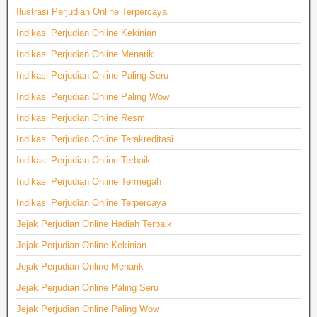
Ilustrasi Perjudian Online Terpercaya
Indikasi Perjudian Online Kekinian
Indikasi Perjudian Online Menarik
Indikasi Perjudian Online Paling Seru
Indikasi Perjudian Online Paling Wow
Indikasi Perjudian Online Resmi
Indikasi Perjudian Online Terakreditasi
Indikasi Perjudian Online Terbaik
Indikasi Perjudian Online Termegah
Indikasi Perjudian Online Terpercaya
Jejak Perjudian Online Hadiah Terbaik
Jejak Perjudian Online Kekinian
Jejak Perjudian Online Menarik
Jejak Perjudian Online Paling Seru
Jejak Perjudian Online Paling Wow