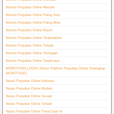
Momen Perjudian Online Menarik
Momen Perjudian Online Paling Seru
Momen Perjudian Online Paling Wow
Momen Perjudian Online Resmi
Momen Perjudian Online Terakreditasi
Momen Perjudian Online Terbaik
Momen Perjudian Online Termegah
Momen Perjudian Online Terpercaya
MOROTOGELLOGIN | Akses Platform Perjudian Online Terlengkap
MOROTOGEL
Narasi Perjudian Online Kekinian
Narasi Perjudian Online Modern
Narasi Perjudian Online Sesaat
Narasi Perjudian Online Terbaik
Narasi Perjudian Online Trend Saat Ini