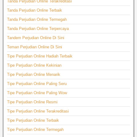
Tanda Perjudian Online Terakreditasi
Tanda Perjudian Online Terbaik
Tanda Perjudian Online Termegah
Tanda Perjudian Online Terpercaya
Tandem Perjudian Online Di Sini
Teman Perjudian Online Di Sini
Tipe Perjudian Online Hadiah Terbaik
Tipe Perjudian Online Kekinian
Tipe Perjudian Online Menarik
Tipe Perjudian Online Paling Seru
Tipe Perjudian Online Paling Wow
Tipe Perjudian Online Resmi
Tipe Perjudian Online Terakreditasi
Tipe Perjudian Online Terbaik
Tipe Perjudian Online Termegah