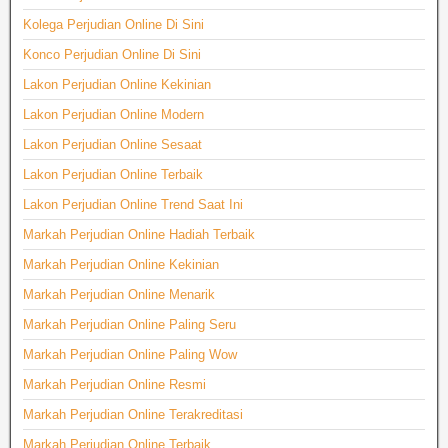
Kolega Perjudian Online Di Sini
Konco Perjudian Online Di Sini
Lakon Perjudian Online Kekinian
Lakon Perjudian Online Modern
Lakon Perjudian Online Sesaat
Lakon Perjudian Online Terbaik
Lakon Perjudian Online Trend Saat Ini
Markah Perjudian Online Hadiah Terbaik
Markah Perjudian Online Kekinian
Markah Perjudian Online Menarik
Markah Perjudian Online Paling Seru
Markah Perjudian Online Paling Wow
Markah Perjudian Online Resmi
Markah Perjudian Online Terakreditasi
Markah Perjudian Online Terbaik