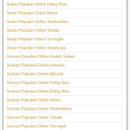
Ikutan Perjudian Online Paling Wow
Ikutan Perjudian Online Resmi
Ikutan Perjudian Online Terakreditasi
Ikutan Perjudian Online Terbaik
Ikutan Perjudian Online Termegah
Ikutan Perjudian Online Terpercaya
Ilustrasi Perjudian Online Hadiah Terbaik
Ilustrasi Perjudian Online Kekinian
Ilustrasi Perjudian Online Menarik
Ilustrasi Perjudian Online Paling Seru
Ilustrasi Perjudian Online Paling Wow
Ilustrasi Perjudian Online Resmi
Ilustrasi Perjudian Online Terakreditasi
Ilustrasi Perjudian Online Terbaik
Ilustrasi Perjudian Online Termegah