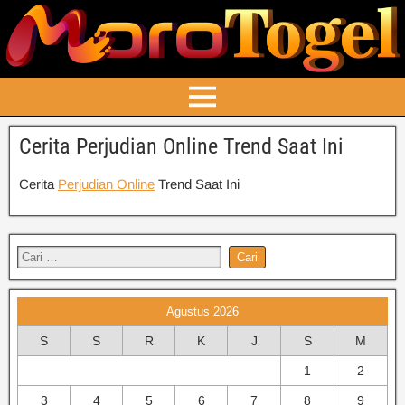
Cerita Perjudian Online Trend Saat Ini
Cerita
Perjudian Online
Trend Saat Ini
Agustus 2026
S
S
R
K
J
S
M
1
2
3
4
5
6
7
8
9