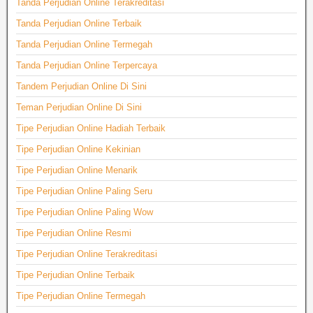
Tanda Perjudian Online Terakreditasi
Tanda Perjudian Online Terbaik
Tanda Perjudian Online Termegah
Tanda Perjudian Online Terpercaya
Tandem Perjudian Online Di Sini
Teman Perjudian Online Di Sini
Tipe Perjudian Online Hadiah Terbaik
Tipe Perjudian Online Kekinian
Tipe Perjudian Online Menarik
Tipe Perjudian Online Paling Seru
Tipe Perjudian Online Paling Wow
Tipe Perjudian Online Resmi
Tipe Perjudian Online Terakreditasi
Tipe Perjudian Online Terbaik
Tipe Perjudian Online Termegah