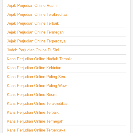
Jejak Perjudian Online Resmi
Jejak Perjudian Online Terakreditasi
Jejak Perjudian Online Terbaik
Jejak Perjudian Online Termegah
Jejak Perjudian Online Terpercaya
Jodoh Perjudian Online Di Sini
Kans Perjudian Online Hadiah Terbaik
Kans Perjudian Online Kekinian
Kans Perjudian Online Paling Seru
Kans Perjudian Online Paling Wow
Kans Perjudian Online Resmi
Kans Perjudian Online Terakreditasi
Kans Perjudian Online Terbaik
Kans Perjudian Online Termegah
Kans Perjudian Online Terpercaya