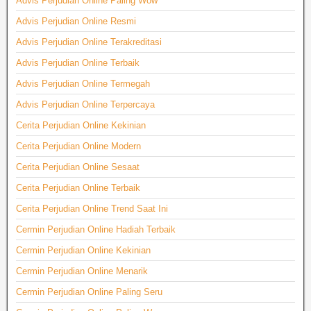
Advis Perjudian Online Paling Wow
Advis Perjudian Online Resmi
Advis Perjudian Online Terakreditasi
Advis Perjudian Online Terbaik
Advis Perjudian Online Termegah
Advis Perjudian Online Terpercaya
Cerita Perjudian Online Kekinian
Cerita Perjudian Online Modern
Cerita Perjudian Online Sesaat
Cerita Perjudian Online Terbaik
Cerita Perjudian Online Trend Saat Ini
Cermin Perjudian Online Hadiah Terbaik
Cermin Perjudian Online Kekinian
Cermin Perjudian Online Menarik
Cermin Perjudian Online Paling Seru