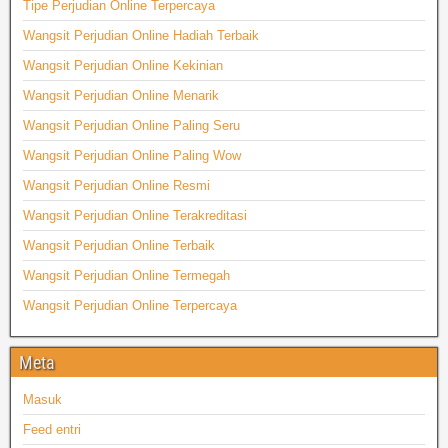
Tipe Perjudian Online Terpercaya
Wangsit Perjudian Online Hadiah Terbaik
Wangsit Perjudian Online Kekinian
Wangsit Perjudian Online Menarik
Wangsit Perjudian Online Paling Seru
Wangsit Perjudian Online Paling Wow
Wangsit Perjudian Online Resmi
Wangsit Perjudian Online Terakreditasi
Wangsit Perjudian Online Terbaik
Wangsit Perjudian Online Termegah
Wangsit Perjudian Online Terpercaya
Meta
Masuk
Feed entri