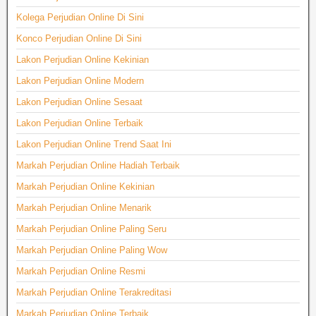
Kolega Perjudian Online Di Sini
Konco Perjudian Online Di Sini
Lakon Perjudian Online Kekinian
Lakon Perjudian Online Modern
Lakon Perjudian Online Sesaat
Lakon Perjudian Online Terbaik
Lakon Perjudian Online Trend Saat Ini
Markah Perjudian Online Hadiah Terbaik
Markah Perjudian Online Kekinian
Markah Perjudian Online Menarik
Markah Perjudian Online Paling Seru
Markah Perjudian Online Paling Wow
Markah Perjudian Online Resmi
Markah Perjudian Online Terakreditasi
Markah Perjudian Online Terbaik