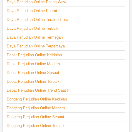
Daya Perjudian Online Paling Wow
Daya Perjudian Online Resmi
Daya Perjudian Online Terakreditasi
Daya Perjudian Online Terbaik
Daya Perjudian Online Termegah
Daya Perjudian Online Terpercaya
Debat Perjudian Online Kekinian
Debat Perjudian Online Modern
Debat Perjudian Online Sesaat
Debat Perjudian Online Terbaik
Debat Perjudian Online Trend Saat Ini
Dongeng Perjudian Online Kekinian
Dongeng Perjudian Online Modern
Dongeng Perjudian Online Sesaat
Dongeng Perjudian Online Terbaik