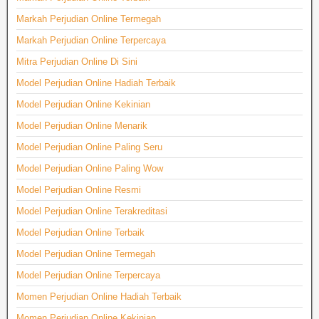
Markah Perjudian Online Termegah
Markah Perjudian Online Terpercaya
Mitra Perjudian Online Di Sini
Model Perjudian Online Hadiah Terbaik
Model Perjudian Online Kekinian
Model Perjudian Online Menarik
Model Perjudian Online Paling Seru
Model Perjudian Online Paling Wow
Model Perjudian Online Resmi
Model Perjudian Online Terakreditasi
Model Perjudian Online Terbaik
Model Perjudian Online Termegah
Model Perjudian Online Terpercaya
Momen Perjudian Online Hadiah Terbaik
Momen Perjudian Online Kekinian