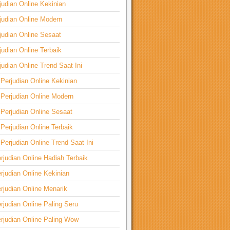
udian Online Kekinian
udian Online Modern
udian Online Sesaat
udian Online Terbaik
udian Online Trend Saat Ini
erjudian Online Kekinian
Perjudian Online Modern
Perjudian Online Sesaat
erjudian Online Terbaik
erjudian Online Trend Saat Ini
rjudian Online Hadiah Terbaik
rjudian Online Kekinian
rjudian Online Menarik
rjudian Online Paling Seru
rjudian Online Paling Wow