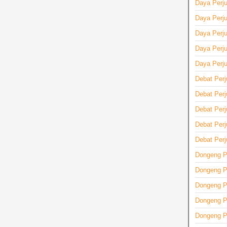
Daya Perju
Daya Perju
Daya Perju
Daya Perju
Daya Perju
Debat Perj
Debat Perj
Debat Perj
Debat Perj
Debat Perj
Dongeng Pe
Dongeng P
Dongeng Pe
Dongeng Pe
Dongeng Pe