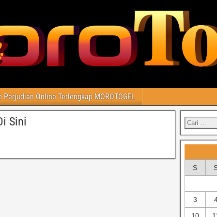
 Perjudian Online Terlengkap MOROTOGEL
i Sini
S
3
10
1