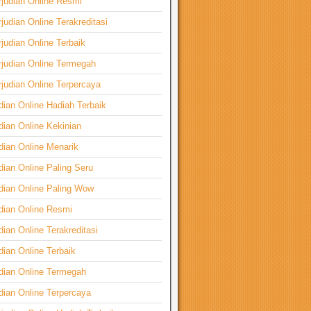
judian Online Resmi
judian Online Terakreditasi
judian Online Terbaik
judian Online Termegah
judian Online Terpercaya
udian Online Hadiah Terbaik
udian Online Kekinian
udian Online Menarik
udian Online Paling Seru
udian Online Paling Wow
udian Online Resmi
dian Online Terakreditasi
dian Online Terbaik
udian Online Termegah
udian Online Terpercaya