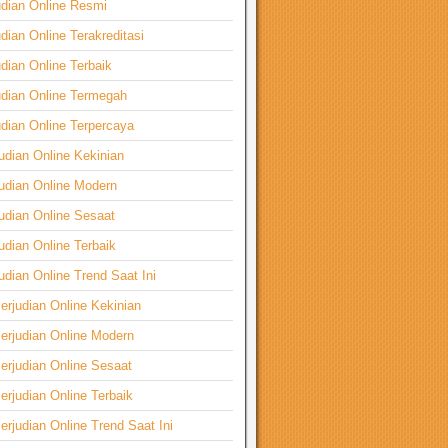
dian Online Resmi
dian Online Terakreditasi
dian Online Terbaik
dian Online Termegah
dian Online Terpercaya
udian Online Kekinian
udian Online Modern
udian Online Sesaat
udian Online Terbaik
udian Online Trend Saat Ini
rjudian Online Kekinian
erjudian Online Modern
rjudian Online Sesaat
rjudian Online Terbaik
rjudian Online Trend Saat Ini