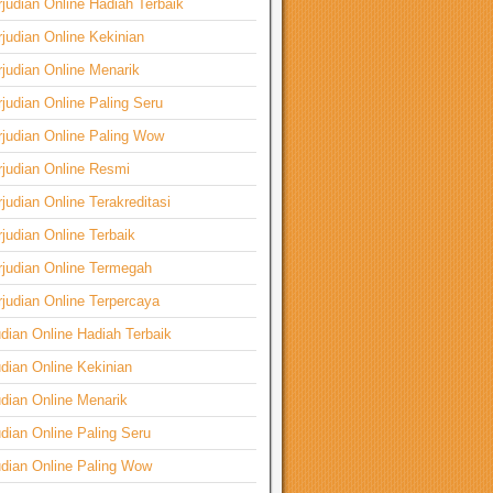
judian Online Hadiah Terbaik
judian Online Kekinian
judian Online Menarik
judian Online Paling Seru
judian Online Paling Wow
judian Online Resmi
judian Online Terakreditasi
judian Online Terbaik
judian Online Termegah
judian Online Terpercaya
dian Online Hadiah Terbaik
dian Online Kekinian
dian Online Menarik
dian Online Paling Seru
dian Online Paling Wow