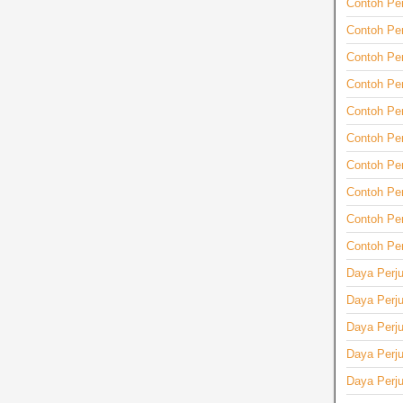
Contoh Per
Contoh Per
Contoh Per
Contoh Per
Contoh Per
Contoh Per
Contoh Per
Contoh Per
Contoh Per
Contoh Per
Daya Perju
Daya Perju
Daya Perju
Daya Perju
Daya Perju