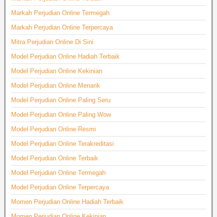
Markah Perjudian Online Termegah
Markah Perjudian Online Terpercaya
Mitra Perjudian Online Di Sini
Model Perjudian Online Hadiah Terbaik
Model Perjudian Online Kekinian
Model Perjudian Online Menarik
Model Perjudian Online Paling Seru
Model Perjudian Online Paling Wow
Model Perjudian Online Resmi
Model Perjudian Online Terakreditasi
Model Perjudian Online Terbaik
Model Perjudian Online Termegah
Model Perjudian Online Terpercaya
Momen Perjudian Online Hadiah Terbaik
Momen Perjudian Online Kekinian