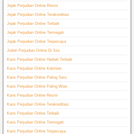
Jejak Perjudian Online Resmi
Jejak Perjudian Online Terakreditasi
Jejak Perjudian Online Terbaik
Jejak Perjudian Online Termegah
Jejak Perjudian Online Terpercaya
Jodoh Perjudian Online Di Sini
Kans Perjudian Online Hadiah Terbaik
Kans Perjudian Online Kekinian
Kans Perjudian Online Paling Seru
Kans Perjudian Online Paling Wow
Kans Perjudian Online Resmi
Kans Perjudian Online Terakreditasi
Kans Perjudian Online Terbaik
Kans Perjudian Online Termegah
Kans Perjudian Online Terpercaya