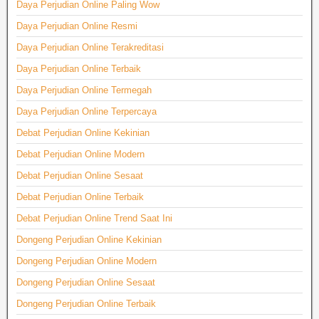
Daya Perjudian Online Paling Wow
Daya Perjudian Online Resmi
Daya Perjudian Online Terakreditasi
Daya Perjudian Online Terbaik
Daya Perjudian Online Termegah
Daya Perjudian Online Terpercaya
Debat Perjudian Online Kekinian
Debat Perjudian Online Modern
Debat Perjudian Online Sesaat
Debat Perjudian Online Terbaik
Debat Perjudian Online Trend Saat Ini
Dongeng Perjudian Online Kekinian
Dongeng Perjudian Online Modern
Dongeng Perjudian Online Sesaat
Dongeng Perjudian Online Terbaik