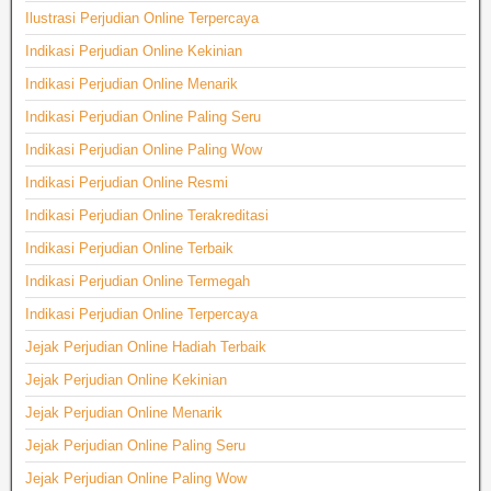
Ilustrasi Perjudian Online Terpercaya
Indikasi Perjudian Online Kekinian
Indikasi Perjudian Online Menarik
Indikasi Perjudian Online Paling Seru
Indikasi Perjudian Online Paling Wow
Indikasi Perjudian Online Resmi
Indikasi Perjudian Online Terakreditasi
Indikasi Perjudian Online Terbaik
Indikasi Perjudian Online Termegah
Indikasi Perjudian Online Terpercaya
Jejak Perjudian Online Hadiah Terbaik
Jejak Perjudian Online Kekinian
Jejak Perjudian Online Menarik
Jejak Perjudian Online Paling Seru
Jejak Perjudian Online Paling Wow