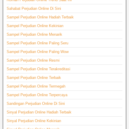
Sahabat Perjudian Online Di Sini
Sampel Perjudian Online Hadiah Terbaik
Sampel Perjudian Online Kekinian
Sampel Perjudian Online Menarik
Sampel Perjudian Online Paling Seru
Sampel Perjudian Online Paling Wow
Sampel Perjudian Online Resmi
Sampel Perjudian Online Terakreditasi
Sampel Perjudian Online Terbaik
Sampel Perjudian Online Termegah
Sampel Perjudian Online Terpercaya
Sandingan Perjudian Online Di Sini
Sinyal Perjudian Online Hadiah Terbaik
Sinyal Perjudian Online Kekinian