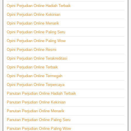
Opini Perjudian Online Hadiah Terbaik
Opini Perjudian Online Kekinian
Opini Perjudian Online Menarik
Opini Perjudian Online Paling Seru
Opini Perjudian Online Paling Wow
Opini Perjudian Online Resmi
Opini Perjudian Online Terakreditasi
Opini Perjudian Online Terbaik
Opini Perjudian Online Termegah
Opini Perjudian Online Terpercaya
Panutan Perjudian Online Hadiah Terbaik
Panutan Perjudian Online Kekinian
Panutan Perjudian Online Menarik
Panutan Perjudian Online Paling Seru
Panutan Perjudian Online Paling Wow