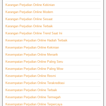
Karangan Perjudian Online Kekinian
Karangan Perjudian Online Modern
Karangan Perjudian Online Sesaat
Karangan Perjudian Online Terbaik
Karangan Perjudian Online Trend Saat Ini
Kesempatan Perjudian Online Hadiah Terbaik
Kesempatan Perjudian Online Kekinian
Kesempatan Perjudian Online Menarik
Kesempatan Perjudian Online Paling Seru
Kesempatan Perjudian Online Paling Wow
Kesempatan Perjudian Online Resmi
Kesempatan Perjudian Online Terakreditasi
Kesempatan Perjudian Online Terbaik
Kesempatan Perjudian Online Termegah
Kesempatan Perjudian Online Terpercaya