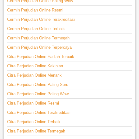
Cermin Perjudian Online Paling Wow
Cermin Perjudian Online Resmi
Cermin Perjudian Online Terakreditasi
Cermin Perjudian Online Terbaik
Cermin Perjudian Online Termegah
Cermin Perjudian Online Terpercaya
Citra Perjudian Online Hadiah Terbaik
Citra Perjudian Online Kekinian
Citra Perjudian Online Menarik
Citra Perjudian Online Paling Seru
Citra Perjudian Online Paling Wow
Citra Perjudian Online Resmi
Citra Perjudian Online Terakreditasi
Citra Perjudian Online Terbaik
Citra Perjudian Online Termegah