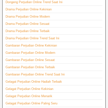
Dongeng Perjudian Online Trend Saat Ini
Drama Perjudian Online Kekinian
Drama Perjudian Online Modern
Drama Perjudian Online Sesaat
Drama Perjudian Online Terbaik
Drama Perjudian Online Trend Saat Ini
Gambaran Perjudian Online Kekinian
Gambaran Perjudian Online Modern
Gambaran Perjudian Online Sesaat
Gambaran Perjudian Online Terbaik
Gambaran Perjudian Online Trend Saat Ini
Gelagat Perjudian Online Hadiah Terbaik
Gelagat Perjudian Online Kekinian
Gelagat Perjudian Online Menarik
Gelagat Perjudian Online Paling Seru