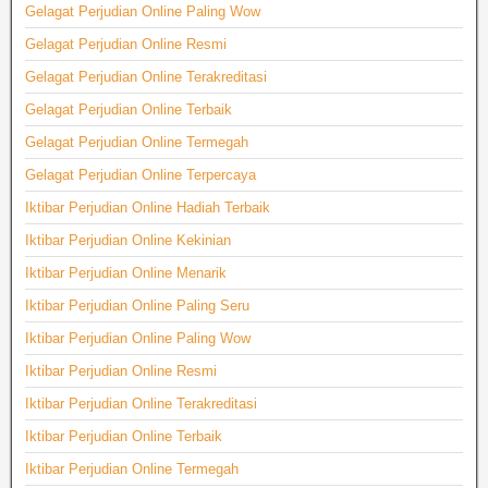
Gelagat Perjudian Online Paling Wow
Gelagat Perjudian Online Resmi
Gelagat Perjudian Online Terakreditasi
Gelagat Perjudian Online Terbaik
Gelagat Perjudian Online Termegah
Gelagat Perjudian Online Terpercaya
Iktibar Perjudian Online Hadiah Terbaik
Iktibar Perjudian Online Kekinian
Iktibar Perjudian Online Menarik
Iktibar Perjudian Online Paling Seru
Iktibar Perjudian Online Paling Wow
Iktibar Perjudian Online Resmi
Iktibar Perjudian Online Terakreditasi
Iktibar Perjudian Online Terbaik
Iktibar Perjudian Online Termegah