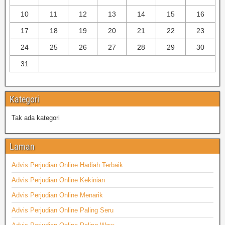
10
11
12
13
14
15
16
17
18
19
20
21
22
23
24
25
26
27
28
29
30
31
Kategori
Tak ada kategori
Laman
Advis Perjudian Online Hadiah Terbaik
Advis Perjudian Online Kekinian
Advis Perjudian Online Menarik
Advis Perjudian Online Paling Seru