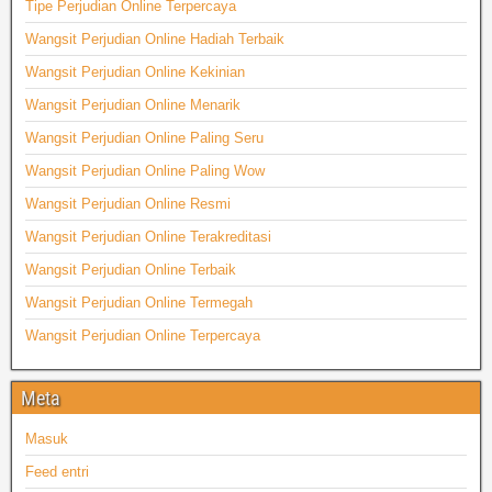
Tipe Perjudian Online Terpercaya
Wangsit Perjudian Online Hadiah Terbaik
Wangsit Perjudian Online Kekinian
Wangsit Perjudian Online Menarik
Wangsit Perjudian Online Paling Seru
Wangsit Perjudian Online Paling Wow
Wangsit Perjudian Online Resmi
Wangsit Perjudian Online Terakreditasi
Wangsit Perjudian Online Terbaik
Wangsit Perjudian Online Termegah
Wangsit Perjudian Online Terpercaya
Meta
Masuk
Feed entri