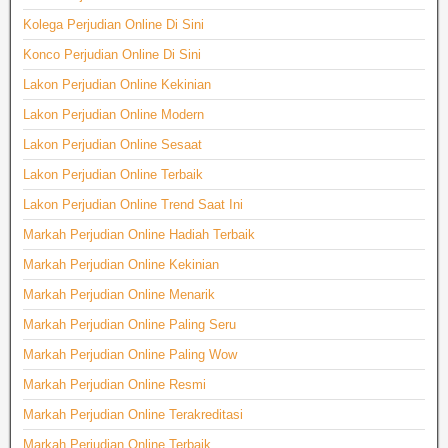
Kolega Perjudian Online Di Sini
Konco Perjudian Online Di Sini
Lakon Perjudian Online Kekinian
Lakon Perjudian Online Modern
Lakon Perjudian Online Sesaat
Lakon Perjudian Online Terbaik
Lakon Perjudian Online Trend Saat Ini
Markah Perjudian Online Hadiah Terbaik
Markah Perjudian Online Kekinian
Markah Perjudian Online Menarik
Markah Perjudian Online Paling Seru
Markah Perjudian Online Paling Wow
Markah Perjudian Online Resmi
Markah Perjudian Online Terakreditasi
Markah Perjudian Online Terbaik