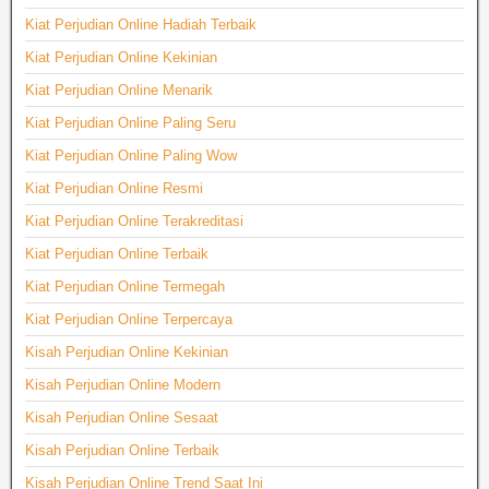
Kiat Perjudian Online Hadiah Terbaik
Kiat Perjudian Online Kekinian
Kiat Perjudian Online Menarik
Kiat Perjudian Online Paling Seru
Kiat Perjudian Online Paling Wow
Kiat Perjudian Online Resmi
Kiat Perjudian Online Terakreditasi
Kiat Perjudian Online Terbaik
Kiat Perjudian Online Termegah
Kiat Perjudian Online Terpercaya
Kisah Perjudian Online Kekinian
Kisah Perjudian Online Modern
Kisah Perjudian Online Sesaat
Kisah Perjudian Online Terbaik
Kisah Perjudian Online Trend Saat Ini