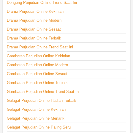
Dongeng Perjudian Online Trend Saat Ini
Drama Perjudian Online Kekinian
Drama Perjudian Online Modern
Drama Perjudian Online Sesaat
Drama Perjudian Online Terbaik
Drama Perjudian Online Trend Saat Ini
Gambaran Perjudian Online Kekinian
Gambaran Perjudian Online Modern
Gambaran Perjudian Online Sesaat
Gambaran Perjudian Online Terbaik
Gambaran Perjudian Online Trend Saat Ini
Gelagat Perjudian Online Hadiah Terbaik
Gelagat Perjudian Online Kekinian
Gelagat Perjudian Online Menarik
Gelagat Perjudian Online Paling Seru