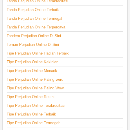
Tanda Perjudian Online Terakreditasi
Tanda Perjudian Online Terbaik
Tanda Perjudian Online Termegah
Tanda Perjudian Online Terpercaya
Tandem Perjudian Online Di Sini
Teman Perjudian Online Di Sini
Tipe Perjudian Online Hadiah Terbaik
Tipe Perjudian Online Kekinian
Tipe Perjudian Online Menarik
Tipe Perjudian Online Paling Seru
Tipe Perjudian Online Paling Wow
Tipe Perjudian Online Resmi
Tipe Perjudian Online Terakreditasi
Tipe Perjudian Online Terbaik
Tipe Perjudian Online Termegah