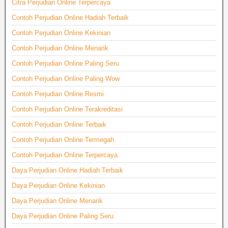
Citra Perjudian Online Terpercaya
Contoh Perjudian Online Hadiah Terbaik
Contoh Perjudian Online Kekinian
Contoh Perjudian Online Menarik
Contoh Perjudian Online Paling Seru
Contoh Perjudian Online Paling Wow
Contoh Perjudian Online Resmi
Contoh Perjudian Online Terakreditasi
Contoh Perjudian Online Terbaik
Contoh Perjudian Online Termegah
Contoh Perjudian Online Terpercaya
Daya Perjudian Online Hadiah Terbaik
Daya Perjudian Online Kekinian
Daya Perjudian Online Menarik
Daya Perjudian Online Paling Seru