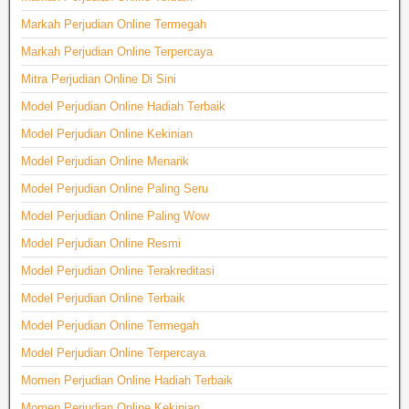
Markah Perjudian Online Termegah
Markah Perjudian Online Terpercaya
Mitra Perjudian Online Di Sini
Model Perjudian Online Hadiah Terbaik
Model Perjudian Online Kekinian
Model Perjudian Online Menarik
Model Perjudian Online Paling Seru
Model Perjudian Online Paling Wow
Model Perjudian Online Resmi
Model Perjudian Online Terakreditasi
Model Perjudian Online Terbaik
Model Perjudian Online Termegah
Model Perjudian Online Terpercaya
Momen Perjudian Online Hadiah Terbaik
Momen Perjudian Online Kekinian