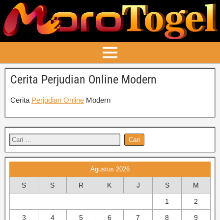
Cerita Perjudian Online Modern
Cerita
Perjudian Online
Modern
Agustus 2026
S
S
R
K
J
S
M
1
2
3
4
5
6
7
8
9