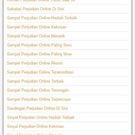
Sahabat Perjudian Online Di Sini
Sampel Perjudian Online Hadiah Terbaik
Sampel Perjudian Online Kekinian
Sampel Perjudian Online Menarik
Sampel Perjudian Online Paling Seru
Sampel Perjudian Online Paling Wow
Sampel Perjudian Online Resmi
Sampel Perjudian Online Terakreditasi
Sampel Perjudian Online Terbaik
Sampel Perjudian Online Termegah
Sampel Perjudian Online Terpercaya
Sandingan Perjudian Online Di Sini
Sinyal Perjudian Online Hadiah Terbaik
Sinyal Perjudian Online Kekinian