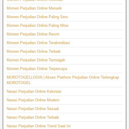
Momen Perjudian Online Menarik
Momen Perjudian Online Paling Seru
Momen Perjudian Online Paling Wow
Momen Perjudian Online Resmi
Momen Perjudian Online Terakreditasi
Momen Perjudian Online Terbaik
Momen Perjudian Online Termegah
Momen Perjudian Online Terpercaya
MOROTOGELLOGIN | Akses Platform Perjudian Online Terlengkap
MOROTOGEL
Narasi Perjudian Online Kekinian
Narasi Perjudian Online Modern
Narasi Perjudian Online Sesaat
Narasi Perjudian Online Terbaik
Narasi Perjudian Online Trend Saat Ini