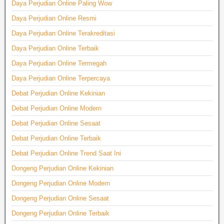
Daya Perjudian Online Paling Wow
Daya Perjudian Online Resmi
Daya Perjudian Online Terakreditasi
Daya Perjudian Online Terbaik
Daya Perjudian Online Termegah
Daya Perjudian Online Terpercaya
Debat Perjudian Online Kekinian
Debat Perjudian Online Modern
Debat Perjudian Online Sesaat
Debat Perjudian Online Terbaik
Debat Perjudian Online Trend Saat Ini
Dongeng Perjudian Online Kekinian
Dongeng Perjudian Online Modern
Dongeng Perjudian Online Sesaat
Dongeng Perjudian Online Terbaik