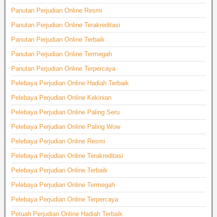
Panutan Perjudian Online Resmi
Panutan Perjudian Online Terakreditasi
Panutan Perjudian Online Terbaik
Panutan Perjudian Online Termegah
Panutan Perjudian Online Terpercaya
Pelebaya Perjudian Online Hadiah Terbaik
Pelebaya Perjudian Online Kekinian
Pelebaya Perjudian Online Paling Seru
Pelebaya Perjudian Online Paling Wow
Pelebaya Perjudian Online Resmi
Pelebaya Perjudian Online Terakreditasi
Pelebaya Perjudian Online Terbaik
Pelebaya Perjudian Online Termegah
Pelebaya Perjudian Online Terpercaya
Petuah Perjudian Online Hadiah Terbaik