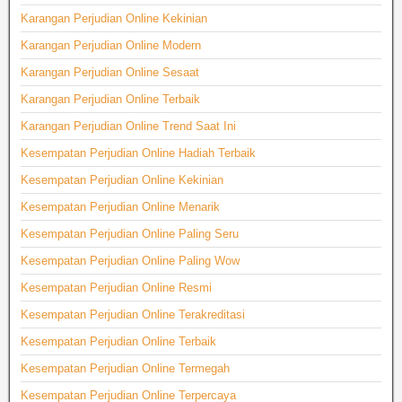
Karangan Perjudian Online Kekinian
Karangan Perjudian Online Modern
Karangan Perjudian Online Sesaat
Karangan Perjudian Online Terbaik
Karangan Perjudian Online Trend Saat Ini
Kesempatan Perjudian Online Hadiah Terbaik
Kesempatan Perjudian Online Kekinian
Kesempatan Perjudian Online Menarik
Kesempatan Perjudian Online Paling Seru
Kesempatan Perjudian Online Paling Wow
Kesempatan Perjudian Online Resmi
Kesempatan Perjudian Online Terakreditasi
Kesempatan Perjudian Online Terbaik
Kesempatan Perjudian Online Termegah
Kesempatan Perjudian Online Terpercaya