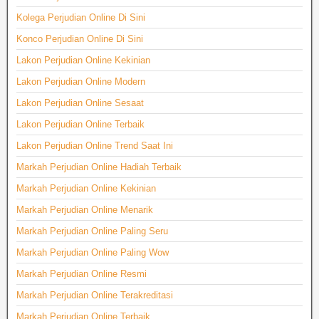
Kolega Perjudian Online Di Sini
Konco Perjudian Online Di Sini
Lakon Perjudian Online Kekinian
Lakon Perjudian Online Modern
Lakon Perjudian Online Sesaat
Lakon Perjudian Online Terbaik
Lakon Perjudian Online Trend Saat Ini
Markah Perjudian Online Hadiah Terbaik
Markah Perjudian Online Kekinian
Markah Perjudian Online Menarik
Markah Perjudian Online Paling Seru
Markah Perjudian Online Paling Wow
Markah Perjudian Online Resmi
Markah Perjudian Online Terakreditasi
Markah Perjudian Online Terbaik