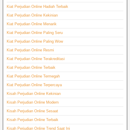
Kiat Perjudian Online Hadiah Terbaik
Kiat Perjudian Online Kekinian
Kiat Perjudian Online Menarik
Kiat Perjudian Online Paling Seru
Kiat Perjudian Online Paling Wow
Kiat Perjudian Online Resmi
Kiat Perjudian Online Terakreditasi
Kiat Perjudian Online Terbaik
Kiat Perjudian Online Termegah
Kiat Perjudian Online Terpercaya
Kisah Perjudian Online Kekinian
Kisah Perjudian Online Modern
Kisah Perjudian Online Sesaat
Kisah Perjudian Online Terbaik
Kisah Perjudian Online Trend Saat Ini