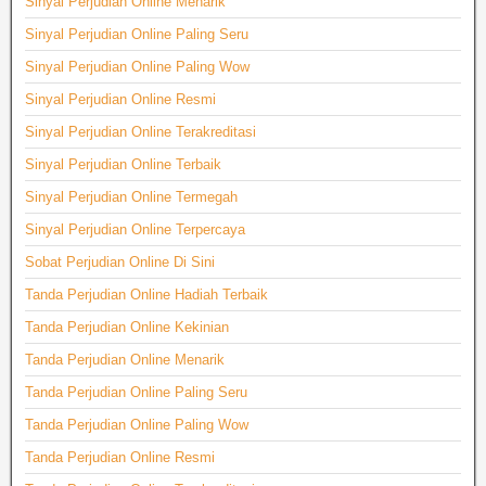
Sinyal Perjudian Online Menarik
Sinyal Perjudian Online Paling Seru
Sinyal Perjudian Online Paling Wow
Sinyal Perjudian Online Resmi
Sinyal Perjudian Online Terakreditasi
Sinyal Perjudian Online Terbaik
Sinyal Perjudian Online Termegah
Sinyal Perjudian Online Terpercaya
Sobat Perjudian Online Di Sini
Tanda Perjudian Online Hadiah Terbaik
Tanda Perjudian Online Kekinian
Tanda Perjudian Online Menarik
Tanda Perjudian Online Paling Seru
Tanda Perjudian Online Paling Wow
Tanda Perjudian Online Resmi