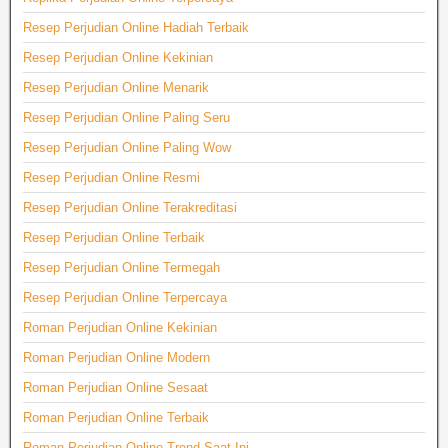
Resep Perjudian Online Hadiah Terbaik
Resep Perjudian Online Kekinian
Resep Perjudian Online Menarik
Resep Perjudian Online Paling Seru
Resep Perjudian Online Paling Wow
Resep Perjudian Online Resmi
Resep Perjudian Online Terakreditasi
Resep Perjudian Online Terbaik
Resep Perjudian Online Termegah
Resep Perjudian Online Terpercaya
Roman Perjudian Online Kekinian
Roman Perjudian Online Modern
Roman Perjudian Online Sesaat
Roman Perjudian Online Terbaik
Roman Perjudian Online Trend Saat Ini