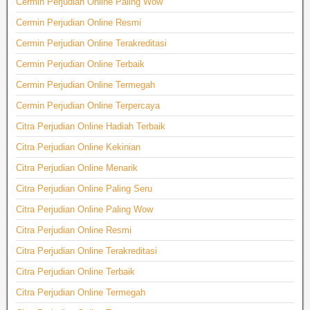
Cermin Perjudian Online Paling Wow
Cermin Perjudian Online Resmi
Cermin Perjudian Online Terakreditasi
Cermin Perjudian Online Terbaik
Cermin Perjudian Online Termegah
Cermin Perjudian Online Terpercaya
Citra Perjudian Online Hadiah Terbaik
Citra Perjudian Online Kekinian
Citra Perjudian Online Menarik
Citra Perjudian Online Paling Seru
Citra Perjudian Online Paling Wow
Citra Perjudian Online Resmi
Citra Perjudian Online Terakreditasi
Citra Perjudian Online Terbaik
Citra Perjudian Online Termegah