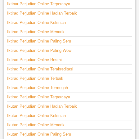
Iktibar Perjudian Online Terpercaya
Iktirad Perjudian Online Hadiah Terbaik
Iktirad Perjudian Online Kekinian
Iktirad Perjudian Online Menarik
Iktirad Perjudian Online Paling Seru
Iktirad Perjudian Online Paling Wow
Iktirad Perjudian Online Resmi
Iktirad Perjudian Online Terakreditasi
Iktirad Perjudian Online Terbaik
Iktirad Perjudian Online Termegah
Iktirad Perjudian Online Terpercaya
Ikutan Perjudian Online Hadiah Terbaik
Ikutan Perjudian Online Kekinian
Ikutan Perjudian Online Menarik
Ikutan Perjudian Online Paling Seru