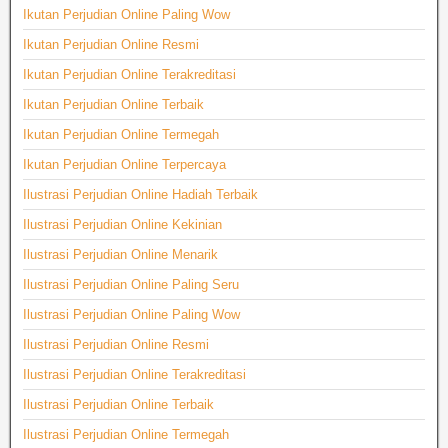
Ikutan Perjudian Online Paling Wow
Ikutan Perjudian Online Resmi
Ikutan Perjudian Online Terakreditasi
Ikutan Perjudian Online Terbaik
Ikutan Perjudian Online Termegah
Ikutan Perjudian Online Terpercaya
Ilustrasi Perjudian Online Hadiah Terbaik
Ilustrasi Perjudian Online Kekinian
Ilustrasi Perjudian Online Menarik
Ilustrasi Perjudian Online Paling Seru
Ilustrasi Perjudian Online Paling Wow
Ilustrasi Perjudian Online Resmi
Ilustrasi Perjudian Online Terakreditasi
Ilustrasi Perjudian Online Terbaik
Ilustrasi Perjudian Online Termegah