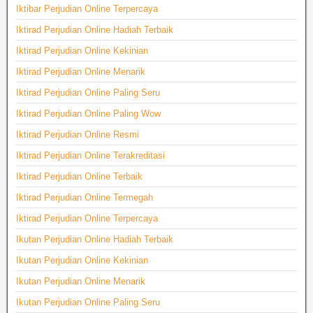
Iktibar Perjudian Online Terpercaya
Iktirad Perjudian Online Hadiah Terbaik
Iktirad Perjudian Online Kekinian
Iktirad Perjudian Online Menarik
Iktirad Perjudian Online Paling Seru
Iktirad Perjudian Online Paling Wow
Iktirad Perjudian Online Resmi
Iktirad Perjudian Online Terakreditasi
Iktirad Perjudian Online Terbaik
Iktirad Perjudian Online Termegah
Iktirad Perjudian Online Terpercaya
Ikutan Perjudian Online Hadiah Terbaik
Ikutan Perjudian Online Kekinian
Ikutan Perjudian Online Menarik
Ikutan Perjudian Online Paling Seru