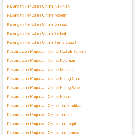
Karangan Perjudian Online Kekinian
Karangan Perjudian Online Modern
Karangan Perjudian Online Sesaat
Karangan Perjudian Online Terbaik
Karangan Perjudian Online Trend Saat Ini
Kesempatan Perjudian Online Hadiah Terbaik
Kesempatan Perjudian Online Kekinian
Kesempatan Perjudian Online Menarik
Kesempatan Perjudian Online Paling Seru
Kesempatan Perjudian Online Paling Wow
Kesempatan Perjudian Online Resmi
Kesempatan Perjudian Online Terakreditasi
Kesempatan Perjudian Online Terbaik
Kesempatan Perjudian Online Termegah
Kesempatan Perjudian Online Terpercaya