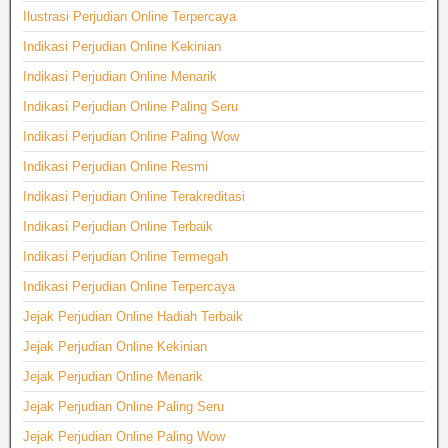
Ilustrasi Perjudian Online Terpercaya
Indikasi Perjudian Online Kekinian
Indikasi Perjudian Online Menarik
Indikasi Perjudian Online Paling Seru
Indikasi Perjudian Online Paling Wow
Indikasi Perjudian Online Resmi
Indikasi Perjudian Online Terakreditasi
Indikasi Perjudian Online Terbaik
Indikasi Perjudian Online Termegah
Indikasi Perjudian Online Terpercaya
Jejak Perjudian Online Hadiah Terbaik
Jejak Perjudian Online Kekinian
Jejak Perjudian Online Menarik
Jejak Perjudian Online Paling Seru
Jejak Perjudian Online Paling Wow