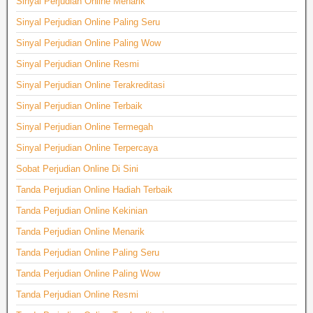
Sinyal Perjudian Online Menarik
Sinyal Perjudian Online Paling Seru
Sinyal Perjudian Online Paling Wow
Sinyal Perjudian Online Resmi
Sinyal Perjudian Online Terakreditasi
Sinyal Perjudian Online Terbaik
Sinyal Perjudian Online Termegah
Sinyal Perjudian Online Terpercaya
Sobat Perjudian Online Di Sini
Tanda Perjudian Online Hadiah Terbaik
Tanda Perjudian Online Kekinian
Tanda Perjudian Online Menarik
Tanda Perjudian Online Paling Seru
Tanda Perjudian Online Paling Wow
Tanda Perjudian Online Resmi