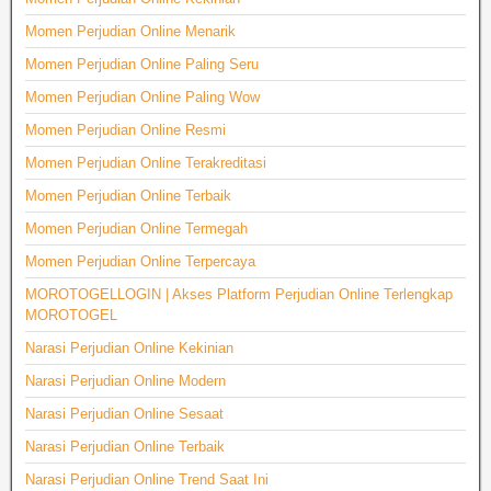
Momen Perjudian Online Menarik
Momen Perjudian Online Paling Seru
Momen Perjudian Online Paling Wow
Momen Perjudian Online Resmi
Momen Perjudian Online Terakreditasi
Momen Perjudian Online Terbaik
Momen Perjudian Online Termegah
Momen Perjudian Online Terpercaya
MOROTOGELLOGIN | Akses Platform Perjudian Online Terlengkap
MOROTOGEL
Narasi Perjudian Online Kekinian
Narasi Perjudian Online Modern
Narasi Perjudian Online Sesaat
Narasi Perjudian Online Terbaik
Narasi Perjudian Online Trend Saat Ini