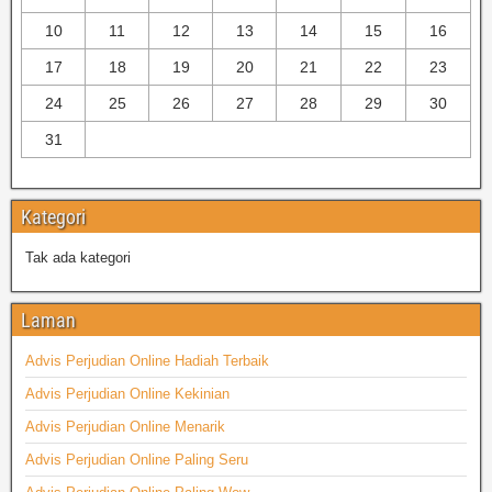
10
11
12
13
14
15
16
17
18
19
20
21
22
23
24
25
26
27
28
29
30
31
Kategori
Tak ada kategori
Laman
Advis Perjudian Online Hadiah Terbaik
Advis Perjudian Online Kekinian
Advis Perjudian Online Menarik
Advis Perjudian Online Paling Seru