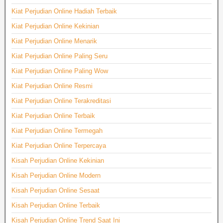
Kiat Perjudian Online Hadiah Terbaik
Kiat Perjudian Online Kekinian
Kiat Perjudian Online Menarik
Kiat Perjudian Online Paling Seru
Kiat Perjudian Online Paling Wow
Kiat Perjudian Online Resmi
Kiat Perjudian Online Terakreditasi
Kiat Perjudian Online Terbaik
Kiat Perjudian Online Termegah
Kiat Perjudian Online Terpercaya
Kisah Perjudian Online Kekinian
Kisah Perjudian Online Modern
Kisah Perjudian Online Sesaat
Kisah Perjudian Online Terbaik
Kisah Perjudian Online Trend Saat Ini