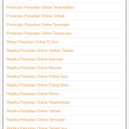
Preskripsi Perjudian Online Terakreditasi
Preskripsi Perjudian Online Terbaik
Preskripsi Perjudian Online Termegah
Preskripsi Perjudian Online Terpercaya
Rekan Perjudian Online Di Sini
Replika Perjudian Online Hadiah Terbaik
Replika Perjudian Online Kekinian
Replika Perjudian Online Menarik
Replika Perjudian Online Paling Seru
Replika Perjudian Online Paling Wow
Replika Perjudian Online Resmi
Replika Perjudian Online Terakreditasi
Replika Perjudian Online Terbaik
Replika Perjudian Online Termegah
Replika Perjudian Online Terpercaya