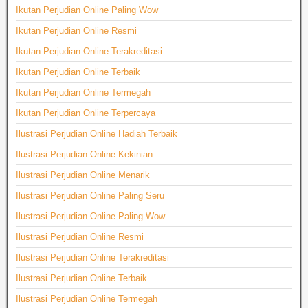
Ikutan Perjudian Online Paling Wow
Ikutan Perjudian Online Resmi
Ikutan Perjudian Online Terakreditasi
Ikutan Perjudian Online Terbaik
Ikutan Perjudian Online Termegah
Ikutan Perjudian Online Terpercaya
Ilustrasi Perjudian Online Hadiah Terbaik
Ilustrasi Perjudian Online Kekinian
Ilustrasi Perjudian Online Menarik
Ilustrasi Perjudian Online Paling Seru
Ilustrasi Perjudian Online Paling Wow
Ilustrasi Perjudian Online Resmi
Ilustrasi Perjudian Online Terakreditasi
Ilustrasi Perjudian Online Terbaik
Ilustrasi Perjudian Online Termegah