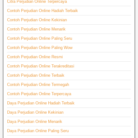
Citra Perjudian Online Terpercaya
Contoh Perjudian Online Hadiah Terbaik
Contoh Perjudian Online Kekinian
Contoh Perjudian Online Menarik
Contoh Perjudian Online Paling Seru
Contoh Perjudian Online Paling Wow
Contoh Perjudian Online Resmi
Contoh Perjudian Online Terakreditasi
Contoh Perjudian Online Terbaik
Contoh Perjudian Online Termegah
Contoh Perjudian Online Terpercaya
Daya Perjudian Online Hadiah Terbaik
Daya Perjudian Online Kekinian
Daya Perjudian Online Menarik
Daya Perjudian Online Paling Seru