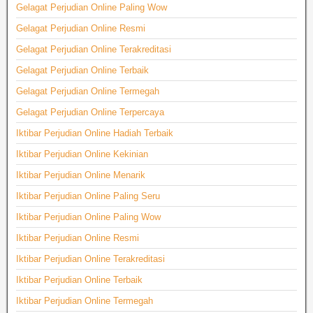
Gelagat Perjudian Online Paling Wow
Gelagat Perjudian Online Resmi
Gelagat Perjudian Online Terakreditasi
Gelagat Perjudian Online Terbaik
Gelagat Perjudian Online Termegah
Gelagat Perjudian Online Terpercaya
Iktibar Perjudian Online Hadiah Terbaik
Iktibar Perjudian Online Kekinian
Iktibar Perjudian Online Menarik
Iktibar Perjudian Online Paling Seru
Iktibar Perjudian Online Paling Wow
Iktibar Perjudian Online Resmi
Iktibar Perjudian Online Terakreditasi
Iktibar Perjudian Online Terbaik
Iktibar Perjudian Online Termegah