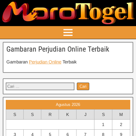
Gambaran Perjudian Online Terbaik
Gambaran
Perjudian Online
Terbaik
Agustus 2026
S
S
R
K
J
S
M
1
2
3
4
5
6
7
8
9