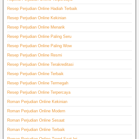
Resep Perjudian Online Hadiah Terbaik
Resep Perjudian Online Kekinian
Resep Perjudian Online Menarik
Resep Perjudian Online Paling Seru
Resep Perjudian Online Paling Wow
Resep Perjudian Online Resmi
Resep Perjudian Online Terakreditasi
Resep Perjudian Online Terbaik
Resep Perjudian Online Termegah
Resep Perjudian Online Terpercaya
Roman Perjudian Online Kekinian
Roman Perjudian Online Modern
Roman Perjudian Online Sesaat
Roman Perjudian Online Terbaik
Roman Perjudian Online Trend Saat Ini