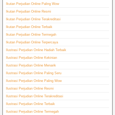
Ikutan Perjudian Online Paling Wow
Ikutan Perjudian Online Resmi
Ikutan Perjudian Online Terakreditasi
Ikutan Perjudian Online Terbaik
Ikutan Perjudian Online Termegah
Ikutan Perjudian Online Terpercaya
Ilustrasi Perjudian Online Hadiah Terbaik
Ilustrasi Perjudian Online Kekinian
Ilustrasi Perjudian Online Menarik
Ilustrasi Perjudian Online Paling Seru
Ilustrasi Perjudian Online Paling Wow
Ilustrasi Perjudian Online Resmi
Ilustrasi Perjudian Online Terakreditasi
Ilustrasi Perjudian Online Terbaik
Ilustrasi Perjudian Online Termegah