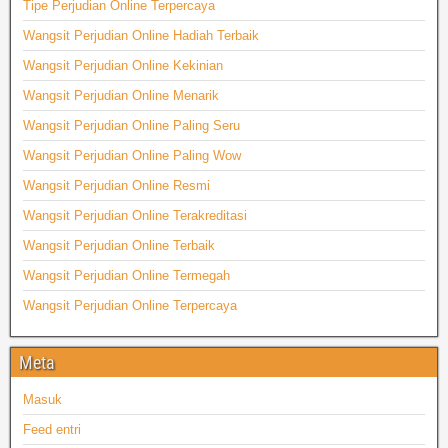
Tipe Perjudian Online Terpercaya
Wangsit Perjudian Online Hadiah Terbaik
Wangsit Perjudian Online Kekinian
Wangsit Perjudian Online Menarik
Wangsit Perjudian Online Paling Seru
Wangsit Perjudian Online Paling Wow
Wangsit Perjudian Online Resmi
Wangsit Perjudian Online Terakreditasi
Wangsit Perjudian Online Terbaik
Wangsit Perjudian Online Termegah
Wangsit Perjudian Online Terpercaya
Meta
Masuk
Feed entri