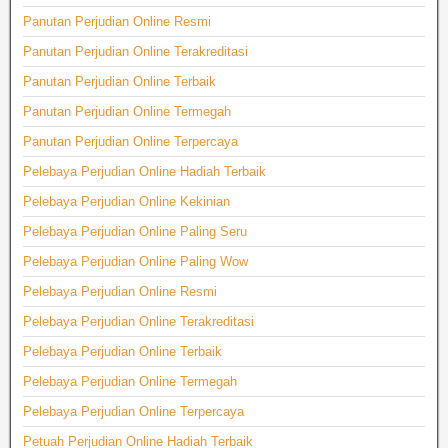
Panutan Perjudian Online Resmi
Panutan Perjudian Online Terakreditasi
Panutan Perjudian Online Terbaik
Panutan Perjudian Online Termegah
Panutan Perjudian Online Terpercaya
Pelebaya Perjudian Online Hadiah Terbaik
Pelebaya Perjudian Online Kekinian
Pelebaya Perjudian Online Paling Seru
Pelebaya Perjudian Online Paling Wow
Pelebaya Perjudian Online Resmi
Pelebaya Perjudian Online Terakreditasi
Pelebaya Perjudian Online Terbaik
Pelebaya Perjudian Online Termegah
Pelebaya Perjudian Online Terpercaya
Petuah Perjudian Online Hadiah Terbaik