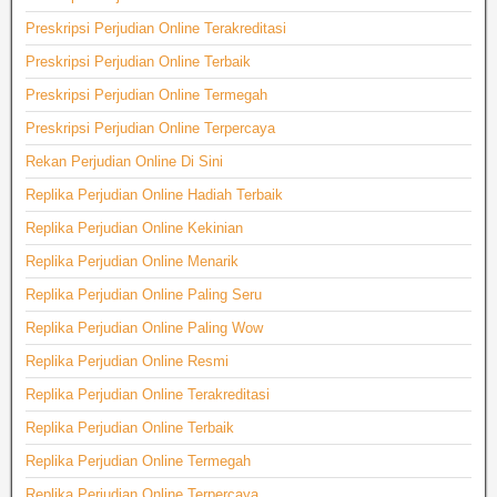
Preskripsi Perjudian Online Terakreditasi
Preskripsi Perjudian Online Terbaik
Preskripsi Perjudian Online Termegah
Preskripsi Perjudian Online Terpercaya
Rekan Perjudian Online Di Sini
Replika Perjudian Online Hadiah Terbaik
Replika Perjudian Online Kekinian
Replika Perjudian Online Menarik
Replika Perjudian Online Paling Seru
Replika Perjudian Online Paling Wow
Replika Perjudian Online Resmi
Replika Perjudian Online Terakreditasi
Replika Perjudian Online Terbaik
Replika Perjudian Online Termegah
Replika Perjudian Online Terpercaya