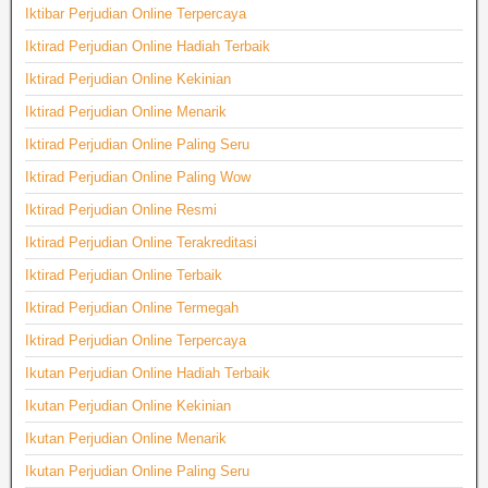
Iktibar Perjudian Online Terpercaya
Iktirad Perjudian Online Hadiah Terbaik
Iktirad Perjudian Online Kekinian
Iktirad Perjudian Online Menarik
Iktirad Perjudian Online Paling Seru
Iktirad Perjudian Online Paling Wow
Iktirad Perjudian Online Resmi
Iktirad Perjudian Online Terakreditasi
Iktirad Perjudian Online Terbaik
Iktirad Perjudian Online Termegah
Iktirad Perjudian Online Terpercaya
Ikutan Perjudian Online Hadiah Terbaik
Ikutan Perjudian Online Kekinian
Ikutan Perjudian Online Menarik
Ikutan Perjudian Online Paling Seru