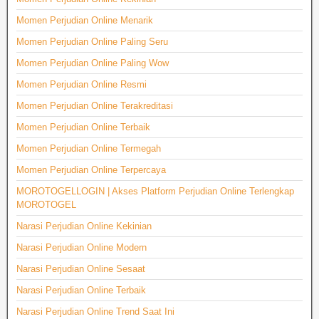
Momen Perjudian Online Menarik
Momen Perjudian Online Paling Seru
Momen Perjudian Online Paling Wow
Momen Perjudian Online Resmi
Momen Perjudian Online Terakreditasi
Momen Perjudian Online Terbaik
Momen Perjudian Online Termegah
Momen Perjudian Online Terpercaya
MOROTOGELLOGIN | Akses Platform Perjudian Online Terlengkap
MOROTOGEL
Narasi Perjudian Online Kekinian
Narasi Perjudian Online Modern
Narasi Perjudian Online Sesaat
Narasi Perjudian Online Terbaik
Narasi Perjudian Online Trend Saat Ini