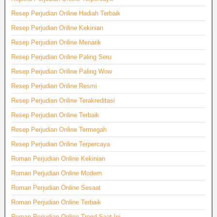
Resep Perjudian Online Hadiah Terbaik
Resep Perjudian Online Kekinian
Resep Perjudian Online Menarik
Resep Perjudian Online Paling Seru
Resep Perjudian Online Paling Wow
Resep Perjudian Online Resmi
Resep Perjudian Online Terakreditasi
Resep Perjudian Online Terbaik
Resep Perjudian Online Termegah
Resep Perjudian Online Terpercaya
Roman Perjudian Online Kekinian
Roman Perjudian Online Modern
Roman Perjudian Online Sesaat
Roman Perjudian Online Terbaik
Roman Perjudian Online Trend Saat Ini