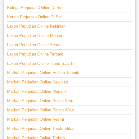
Kolega Perjudian Online Di Sini
Konco Perjudian Online Di Sini
Lakon Perjudian Online Kekinian
Lakon Perjudian Online Modern
Lakon Perjudian Online Sesaat
Lakon Perjudian Online Terbaik
Lakon Perjudian Online Trend Saat Ini
Markah Perjudian Online Hadiah Terbaik
Markah Perjudian Online Kekinian
Markah Perjudian Online Menarik
Markah Perjudian Online Paling Seru
Markah Perjudian Online Paling Wow
Markah Perjudian Online Resmi
Markah Perjudian Online Terakreditasi
Markah Perjudian Online Terbaik