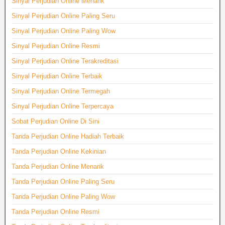
Sinyal Perjudian Online Menarik
Sinyal Perjudian Online Paling Seru
Sinyal Perjudian Online Paling Wow
Sinyal Perjudian Online Resmi
Sinyal Perjudian Online Terakreditasi
Sinyal Perjudian Online Terbaik
Sinyal Perjudian Online Termegah
Sinyal Perjudian Online Terpercaya
Sobat Perjudian Online Di Sini
Tanda Perjudian Online Hadiah Terbaik
Tanda Perjudian Online Kekinian
Tanda Perjudian Online Menarik
Tanda Perjudian Online Paling Seru
Tanda Perjudian Online Paling Wow
Tanda Perjudian Online Resmi