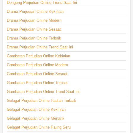
Dongeng Perjudian Online Trend Saat Ini
Drama Perjudian Online Kekinian
Drama Perjudian Online Modern
Drama Perjudian Online Sesaat
Drama Perjudian Online Terbaik
Drama Perjudian Online Trend Saat Ini
Gambaran Perjudian Online Kekinian
Gambaran Perjudian Online Modern
Gambaran Perjudian Online Sesaat
Gambaran Perjudian Online Terbaik
Gambaran Perjudian Online Trend Saat Ini
Gelagat Perjudian Online Hadiah Terbaik
Gelagat Perjudian Online Kekinian
Gelagat Perjudian Online Menarik
Gelagat Perjudian Online Paling Seru