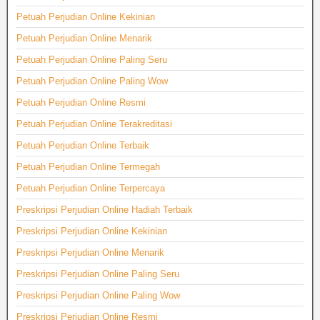
Petuah Perjudian Online Kekinian
Petuah Perjudian Online Menarik
Petuah Perjudian Online Paling Seru
Petuah Perjudian Online Paling Wow
Petuah Perjudian Online Resmi
Petuah Perjudian Online Terakreditasi
Petuah Perjudian Online Terbaik
Petuah Perjudian Online Termegah
Petuah Perjudian Online Terpercaya
Preskripsi Perjudian Online Hadiah Terbaik
Preskripsi Perjudian Online Kekinian
Preskripsi Perjudian Online Menarik
Preskripsi Perjudian Online Paling Seru
Preskripsi Perjudian Online Paling Wow
Preskripsi Perjudian Online Resmi