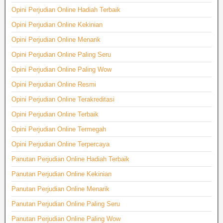
Opini Perjudian Online Hadiah Terbaik
Opini Perjudian Online Kekinian
Opini Perjudian Online Menarik
Opini Perjudian Online Paling Seru
Opini Perjudian Online Paling Wow
Opini Perjudian Online Resmi
Opini Perjudian Online Terakreditasi
Opini Perjudian Online Terbaik
Opini Perjudian Online Termegah
Opini Perjudian Online Terpercaya
Panutan Perjudian Online Hadiah Terbaik
Panutan Perjudian Online Kekinian
Panutan Perjudian Online Menarik
Panutan Perjudian Online Paling Seru
Panutan Perjudian Online Paling Wow