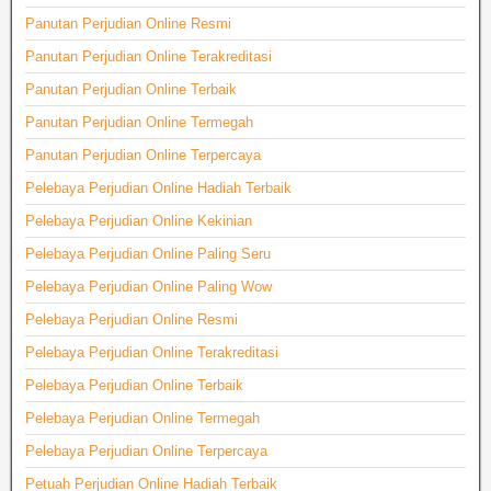
Panutan Perjudian Online Resmi
Panutan Perjudian Online Terakreditasi
Panutan Perjudian Online Terbaik
Panutan Perjudian Online Termegah
Panutan Perjudian Online Terpercaya
Pelebaya Perjudian Online Hadiah Terbaik
Pelebaya Perjudian Online Kekinian
Pelebaya Perjudian Online Paling Seru
Pelebaya Perjudian Online Paling Wow
Pelebaya Perjudian Online Resmi
Pelebaya Perjudian Online Terakreditasi
Pelebaya Perjudian Online Terbaik
Pelebaya Perjudian Online Termegah
Pelebaya Perjudian Online Terpercaya
Petuah Perjudian Online Hadiah Terbaik