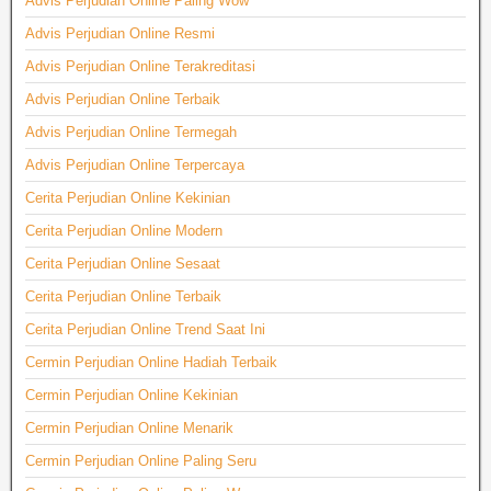
Advis Perjudian Online Paling Wow
Advis Perjudian Online Resmi
Advis Perjudian Online Terakreditasi
Advis Perjudian Online Terbaik
Advis Perjudian Online Termegah
Advis Perjudian Online Terpercaya
Cerita Perjudian Online Kekinian
Cerita Perjudian Online Modern
Cerita Perjudian Online Sesaat
Cerita Perjudian Online Terbaik
Cerita Perjudian Online Trend Saat Ini
Cermin Perjudian Online Hadiah Terbaik
Cermin Perjudian Online Kekinian
Cermin Perjudian Online Menarik
Cermin Perjudian Online Paling Seru