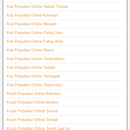
Kiat Perjudian Online Hadiah Terbaik
Kiat Perjudian Online Kekinian
Kiat Perjudian Online Menarik
Kiat Perjudian Online Paling Seru
Kiat Perjudian Online Paling Wow
Kiat Perjudian Online Resmi
Kiat Perjudian Online Terakreditasi
Kiat Perjudian Online Terbaik
Kiat Perjudian Online Termegah
Kiat Perjudian Online Terpercaya
Kisah Perjudian Online Kekinian
Kisah Perjudian Online Modern
Kisah Perjudian Online Sesaat
Kisah Perjudian Online Terbaik
Kisah Perjudian Online Trend Saat Ini