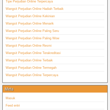
Tipe Perjudian Online Terpercaya
Wangsit Perjudian Online Hadiah Terbaik
Wangsit Perjudian Online Kekinian
Wangsit Perjudian Online Menarik
Wangsit Perjudian Online Paling Seru
Wangsit Perjudian Online Paling Wow
Wangsit Perjudian Online Resmi
Wangsit Perjudian Online Terakreditasi
Wangsit Perjudian Online Terbaik
Wangsit Perjudian Online Termegah
Wangsit Perjudian Online Terpercaya
Meta
Masuk
Feed entri