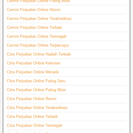
Cermin Perjudian Online Paling Wow
Cermin Perjudian Online Resmi
Cermin Perjudian Online Terakreditasi
Cermin Perjudian Online Terbaik
Cermin Perjudian Online Termegah
Cermin Perjudian Online Terpercaya
Citra Perjudian Online Hadiah Terbaik
Citra Perjudian Online Kekinian
Citra Perjudian Online Menarik
Citra Perjudian Online Paling Seru
Citra Perjudian Online Paling Wow
Citra Perjudian Online Resmi
Citra Perjudian Online Terakreditasi
Citra Perjudian Online Terbaik
Citra Perjudian Online Termegah