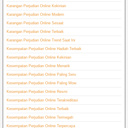
Karangan Perjudian Online Kekinian
Karangan Perjudian Online Modern
Karangan Perjudian Online Sesaat
Karangan Perjudian Online Terbaik
Karangan Perjudian Online Trend Saat Ini
Kesempatan Perjudian Online Hadiah Terbaik
Kesempatan Perjudian Online Kekinian
Kesempatan Perjudian Online Menarik
Kesempatan Perjudian Online Paling Seru
Kesempatan Perjudian Online Paling Wow
Kesempatan Perjudian Online Resmi
Kesempatan Perjudian Online Terakreditasi
Kesempatan Perjudian Online Terbaik
Kesempatan Perjudian Online Termegah
Kesempatan Perjudian Online Terpercaya