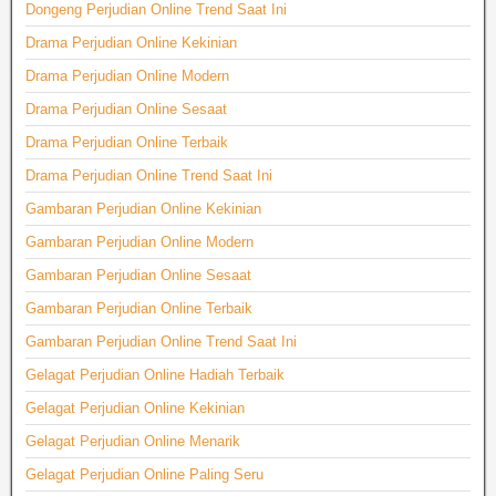
Dongeng Perjudian Online Trend Saat Ini
Drama Perjudian Online Kekinian
Drama Perjudian Online Modern
Drama Perjudian Online Sesaat
Drama Perjudian Online Terbaik
Drama Perjudian Online Trend Saat Ini
Gambaran Perjudian Online Kekinian
Gambaran Perjudian Online Modern
Gambaran Perjudian Online Sesaat
Gambaran Perjudian Online Terbaik
Gambaran Perjudian Online Trend Saat Ini
Gelagat Perjudian Online Hadiah Terbaik
Gelagat Perjudian Online Kekinian
Gelagat Perjudian Online Menarik
Gelagat Perjudian Online Paling Seru