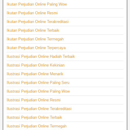
Ikutan Perjudian Online Paling Wow
Ikutan Perjudian Online Resmi
Ikutan Perjudian Online Terakreditasi
Ikutan Perjudian Online Terbaik
Ikutan Perjudian Online Termegah
Ikutan Perjudian Online Terpercaya
Ilustrasi Perjudian Online Hadiah Terbaik
Ilustrasi Perjudian Online Kekinian
Ilustrasi Perjudian Online Menarik
Ilustrasi Perjudian Online Paling Seru
Ilustrasi Perjudian Online Paling Wow
Ilustrasi Perjudian Online Resmi
Ilustrasi Perjudian Online Terakreditasi
Ilustrasi Perjudian Online Terbaik
Ilustrasi Perjudian Online Termegah