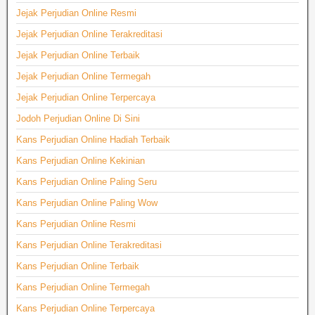
Jejak Perjudian Online Resmi
Jejak Perjudian Online Terakreditasi
Jejak Perjudian Online Terbaik
Jejak Perjudian Online Termegah
Jejak Perjudian Online Terpercaya
Jodoh Perjudian Online Di Sini
Kans Perjudian Online Hadiah Terbaik
Kans Perjudian Online Kekinian
Kans Perjudian Online Paling Seru
Kans Perjudian Online Paling Wow
Kans Perjudian Online Resmi
Kans Perjudian Online Terakreditasi
Kans Perjudian Online Terbaik
Kans Perjudian Online Termegah
Kans Perjudian Online Terpercaya