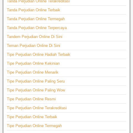
Tanda Perjudian Online Terakreditasi
Tanda Perjudian Online Terbaik
Tanda Perjudian Online Termegah
Tanda Perjudian Online Terpercaya
Tandem Perjudian Online Di Sini
Teman Perjudian Online Di Sini
Tipe Perjudian Online Hadiah Terbaik
Tipe Perjudian Online Kekinian
Tipe Perjudian Online Menarik
Tipe Perjudian Online Paling Seru
Tipe Perjudian Online Paling Wow
Tipe Perjudian Online Resmi
Tipe Perjudian Online Terakreditasi
Tipe Perjudian Online Terbaik
Tipe Perjudian Online Termegah