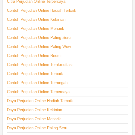
Citra Perjudian Online Terpercaya
Contoh Perjudian Online Hadiah Terbaik
Contoh Perjudian Online Kekinian
Contoh Perjudian Online Menarik
Contoh Perjudian Online Paling Seru
Contoh Perjudian Online Paling Wow
Contoh Perjudian Online Resmi
Contoh Perjudian Online Terakreditasi
Contoh Perjudian Online Terbaik
Contoh Perjudian Online Termegah
Contoh Perjudian Online Terpercaya
Daya Perjudian Online Hadiah Terbaik
Daya Perjudian Online Kekinian
Daya Perjudian Online Menarik
Daya Perjudian Online Paling Seru