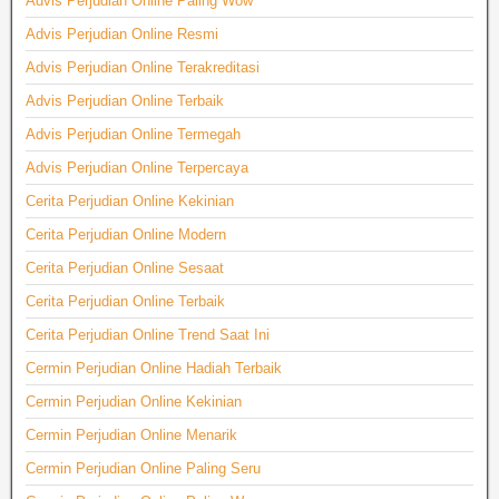
Advis Perjudian Online Paling Wow
Advis Perjudian Online Resmi
Advis Perjudian Online Terakreditasi
Advis Perjudian Online Terbaik
Advis Perjudian Online Termegah
Advis Perjudian Online Terpercaya
Cerita Perjudian Online Kekinian
Cerita Perjudian Online Modern
Cerita Perjudian Online Sesaat
Cerita Perjudian Online Terbaik
Cerita Perjudian Online Trend Saat Ini
Cermin Perjudian Online Hadiah Terbaik
Cermin Perjudian Online Kekinian
Cermin Perjudian Online Menarik
Cermin Perjudian Online Paling Seru