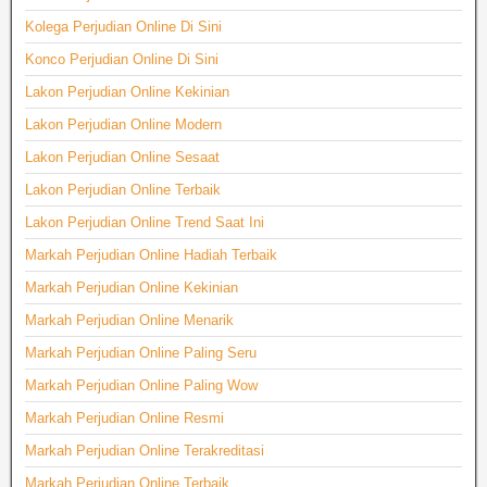
Kolega Perjudian Online Di Sini
Konco Perjudian Online Di Sini
Lakon Perjudian Online Kekinian
Lakon Perjudian Online Modern
Lakon Perjudian Online Sesaat
Lakon Perjudian Online Terbaik
Lakon Perjudian Online Trend Saat Ini
Markah Perjudian Online Hadiah Terbaik
Markah Perjudian Online Kekinian
Markah Perjudian Online Menarik
Markah Perjudian Online Paling Seru
Markah Perjudian Online Paling Wow
Markah Perjudian Online Resmi
Markah Perjudian Online Terakreditasi
Markah Perjudian Online Terbaik