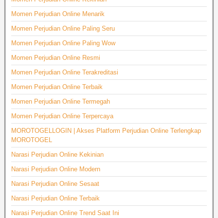
Momen Perjudian Online Menarik
Momen Perjudian Online Paling Seru
Momen Perjudian Online Paling Wow
Momen Perjudian Online Resmi
Momen Perjudian Online Terakreditasi
Momen Perjudian Online Terbaik
Momen Perjudian Online Termegah
Momen Perjudian Online Terpercaya
MOROTOGELLOGIN | Akses Platform Perjudian Online Terlengkap
MOROTOGEL
Narasi Perjudian Online Kekinian
Narasi Perjudian Online Modern
Narasi Perjudian Online Sesaat
Narasi Perjudian Online Terbaik
Narasi Perjudian Online Trend Saat Ini