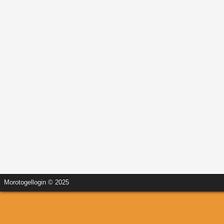
Morotogellogin © 2025