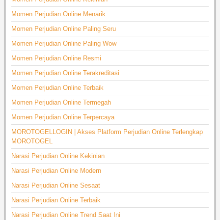
Momen Perjudian Online Menarik
Momen Perjudian Online Paling Seru
Momen Perjudian Online Paling Wow
Momen Perjudian Online Resmi
Momen Perjudian Online Terakreditasi
Momen Perjudian Online Terbaik
Momen Perjudian Online Termegah
Momen Perjudian Online Terpercaya
MOROTOGELLOGIN | Akses Platform Perjudian Online Terlengkap
MOROTOGEL
Narasi Perjudian Online Kekinian
Narasi Perjudian Online Modern
Narasi Perjudian Online Sesaat
Narasi Perjudian Online Terbaik
Narasi Perjudian Online Trend Saat Ini