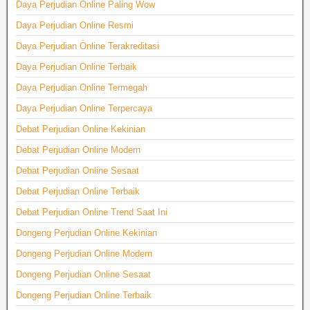
Daya Perjudian Online Paling Wow
Daya Perjudian Online Resmi
Daya Perjudian Online Terakreditasi
Daya Perjudian Online Terbaik
Daya Perjudian Online Termegah
Daya Perjudian Online Terpercaya
Debat Perjudian Online Kekinian
Debat Perjudian Online Modern
Debat Perjudian Online Sesaat
Debat Perjudian Online Terbaik
Debat Perjudian Online Trend Saat Ini
Dongeng Perjudian Online Kekinian
Dongeng Perjudian Online Modern
Dongeng Perjudian Online Sesaat
Dongeng Perjudian Online Terbaik