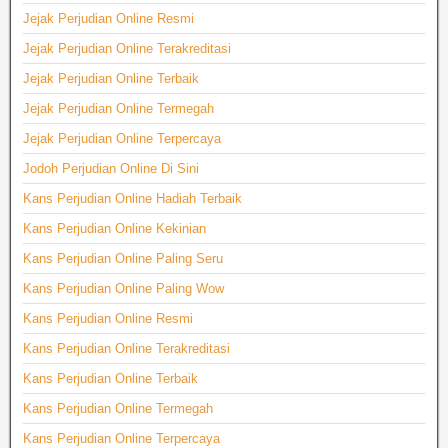
Jejak Perjudian Online Resmi
Jejak Perjudian Online Terakreditasi
Jejak Perjudian Online Terbaik
Jejak Perjudian Online Termegah
Jejak Perjudian Online Terpercaya
Jodoh Perjudian Online Di Sini
Kans Perjudian Online Hadiah Terbaik
Kans Perjudian Online Kekinian
Kans Perjudian Online Paling Seru
Kans Perjudian Online Paling Wow
Kans Perjudian Online Resmi
Kans Perjudian Online Terakreditasi
Kans Perjudian Online Terbaik
Kans Perjudian Online Termegah
Kans Perjudian Online Terpercaya