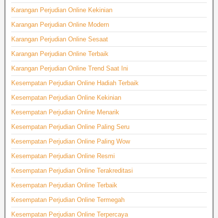
Karangan Perjudian Online Kekinian
Karangan Perjudian Online Modern
Karangan Perjudian Online Sesaat
Karangan Perjudian Online Terbaik
Karangan Perjudian Online Trend Saat Ini
Kesempatan Perjudian Online Hadiah Terbaik
Kesempatan Perjudian Online Kekinian
Kesempatan Perjudian Online Menarik
Kesempatan Perjudian Online Paling Seru
Kesempatan Perjudian Online Paling Wow
Kesempatan Perjudian Online Resmi
Kesempatan Perjudian Online Terakreditasi
Kesempatan Perjudian Online Terbaik
Kesempatan Perjudian Online Termegah
Kesempatan Perjudian Online Terpercaya