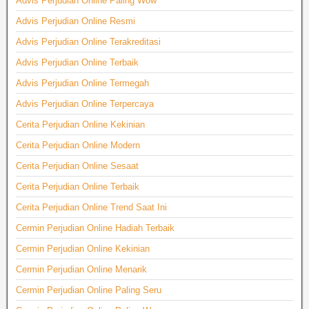
Advis Perjudian Online Paling Wow
Advis Perjudian Online Resmi
Advis Perjudian Online Terakreditasi
Advis Perjudian Online Terbaik
Advis Perjudian Online Termegah
Advis Perjudian Online Terpercaya
Cerita Perjudian Online Kekinian
Cerita Perjudian Online Modern
Cerita Perjudian Online Sesaat
Cerita Perjudian Online Terbaik
Cerita Perjudian Online Trend Saat Ini
Cermin Perjudian Online Hadiah Terbaik
Cermin Perjudian Online Kekinian
Cermin Perjudian Online Menarik
Cermin Perjudian Online Paling Seru