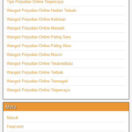
Tipe Perjudian Online Terpercaya
Wangsit Perjudian Online Hadiah Terbaik
Wangsit Perjudian Online Kekinian
Wangsit Perjudian Online Menarik
Wangsit Perjudian Online Paling Seru
Wangsit Perjudian Online Paling Wow
Wangsit Perjudian Online Resmi
Wangsit Perjudian Online Terakreditasi
Wangsit Perjudian Online Terbaik
Wangsit Perjudian Online Termegah
Wangsit Perjudian Online Terpercaya
Meta
Masuk
Feed entri