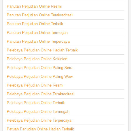
Panutan Perjudian Online Resmi
Panutan Perjudian Online Terakreditasi
Panutan Perjudian Online Terbaik
Panutan Perjudian Online Termegah
Panutan Perjudian Online Terpercaya
Pelebaya Perjudian Online Hadiah Terbaik
Pelebaya Perjudian Online Kekinian
Pelebaya Perjudian Online Paling Seru
Pelebaya Perjudian Online Paling Wow
Pelebaya Perjudian Online Resmi
Pelebaya Perjudian Online Terakreditasi
Pelebaya Perjudian Online Terbaik
Pelebaya Perjudian Online Termegah
Pelebaya Perjudian Online Terpercaya
Petuah Perjudian Online Hadiah Terbaik