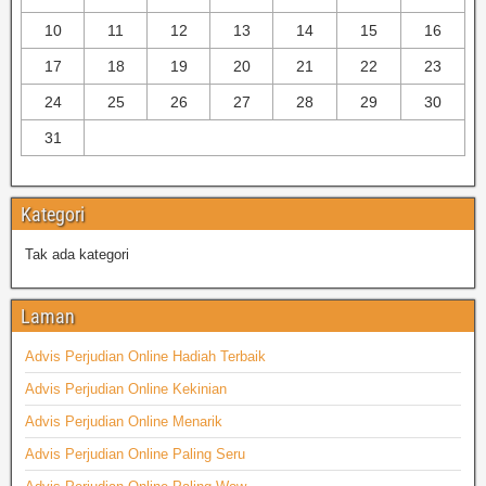
10
11
12
13
14
15
16
17
18
19
20
21
22
23
24
25
26
27
28
29
30
31
Kategori
Tak ada kategori
Laman
Advis Perjudian Online Hadiah Terbaik
Advis Perjudian Online Kekinian
Advis Perjudian Online Menarik
Advis Perjudian Online Paling Seru