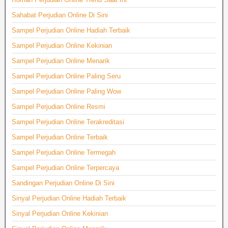
Sahabat Perjudian Online Di Sini
Sampel Perjudian Online Hadiah Terbaik
Sampel Perjudian Online Kekinian
Sampel Perjudian Online Menarik
Sampel Perjudian Online Paling Seru
Sampel Perjudian Online Paling Wow
Sampel Perjudian Online Resmi
Sampel Perjudian Online Terakreditasi
Sampel Perjudian Online Terbaik
Sampel Perjudian Online Termegah
Sampel Perjudian Online Terpercaya
Sandingan Perjudian Online Di Sini
Sinyal Perjudian Online Hadiah Terbaik
Sinyal Perjudian Online Kekinian