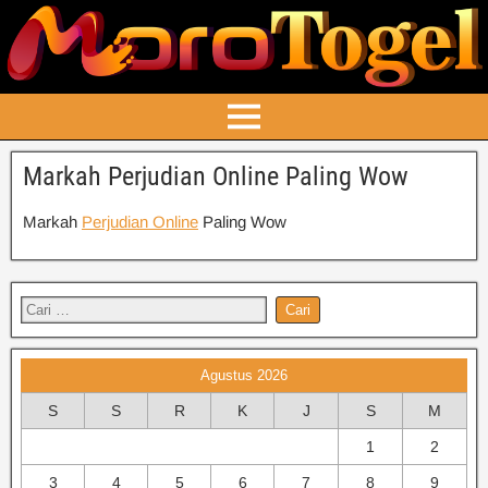
Markah Perjudian Online Paling Wow
Markah
Perjudian Online
Paling Wow
Agustus 2026
S
S
R
K
J
S
M
1
2
3
4
5
6
7
8
9