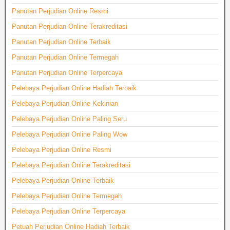
Panutan Perjudian Online Resmi
Panutan Perjudian Online Terakreditasi
Panutan Perjudian Online Terbaik
Panutan Perjudian Online Termegah
Panutan Perjudian Online Terpercaya
Pelebaya Perjudian Online Hadiah Terbaik
Pelebaya Perjudian Online Kekinian
Pelebaya Perjudian Online Paling Seru
Pelebaya Perjudian Online Paling Wow
Pelebaya Perjudian Online Resmi
Pelebaya Perjudian Online Terakreditasi
Pelebaya Perjudian Online Terbaik
Pelebaya Perjudian Online Termegah
Pelebaya Perjudian Online Terpercaya
Petuah Perjudian Online Hadiah Terbaik