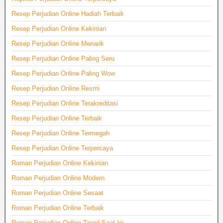
Resep Perjudian Online Hadiah Terbaik
Resep Perjudian Online Kekinian
Resep Perjudian Online Menarik
Resep Perjudian Online Paling Seru
Resep Perjudian Online Paling Wow
Resep Perjudian Online Resmi
Resep Perjudian Online Terakreditasi
Resep Perjudian Online Terbaik
Resep Perjudian Online Termegah
Resep Perjudian Online Terpercaya
Roman Perjudian Online Kekinian
Roman Perjudian Online Modern
Roman Perjudian Online Sesaat
Roman Perjudian Online Terbaik
Roman Perjudian Online Trend Saat Ini