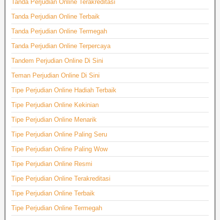
Tanda Perjudian Online Terakreditasi
Tanda Perjudian Online Terbaik
Tanda Perjudian Online Termegah
Tanda Perjudian Online Terpercaya
Tandem Perjudian Online Di Sini
Teman Perjudian Online Di Sini
Tipe Perjudian Online Hadiah Terbaik
Tipe Perjudian Online Kekinian
Tipe Perjudian Online Menarik
Tipe Perjudian Online Paling Seru
Tipe Perjudian Online Paling Wow
Tipe Perjudian Online Resmi
Tipe Perjudian Online Terakreditasi
Tipe Perjudian Online Terbaik
Tipe Perjudian Online Termegah