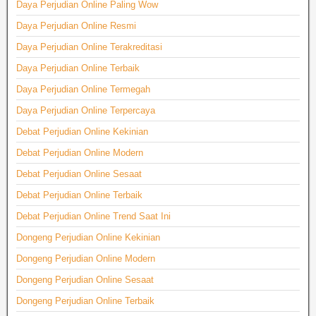
Daya Perjudian Online Paling Wow
Daya Perjudian Online Resmi
Daya Perjudian Online Terakreditasi
Daya Perjudian Online Terbaik
Daya Perjudian Online Termegah
Daya Perjudian Online Terpercaya
Debat Perjudian Online Kekinian
Debat Perjudian Online Modern
Debat Perjudian Online Sesaat
Debat Perjudian Online Terbaik
Debat Perjudian Online Trend Saat Ini
Dongeng Perjudian Online Kekinian
Dongeng Perjudian Online Modern
Dongeng Perjudian Online Sesaat
Dongeng Perjudian Online Terbaik