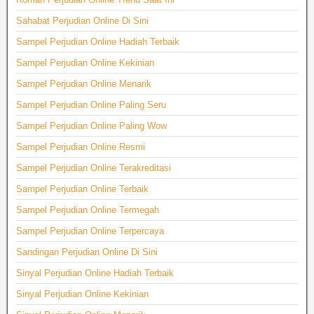
Sahabat Perjudian Online Di Sini
Sampel Perjudian Online Hadiah Terbaik
Sampel Perjudian Online Kekinian
Sampel Perjudian Online Menarik
Sampel Perjudian Online Paling Seru
Sampel Perjudian Online Paling Wow
Sampel Perjudian Online Resmi
Sampel Perjudian Online Terakreditasi
Sampel Perjudian Online Terbaik
Sampel Perjudian Online Termegah
Sampel Perjudian Online Terpercaya
Sandingan Perjudian Online Di Sini
Sinyal Perjudian Online Hadiah Terbaik
Sinyal Perjudian Online Kekinian