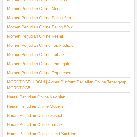
Momen Perjudian Online Menarik
Momen Perjudian Online Paling Seru
Momen Perjudian Online Paling Wow
Momen Perjudian Online Resmi
Momen Perjudian Online Terakreditasi
Momen Perjudian Online Terbaik
Momen Perjudian Online Termegah
Momen Perjudian Online Terpercaya
MOROTOGELLOGIN | Akses Platform Perjudian Online Terlengkap
MOROTOGEL
Narasi Perjudian Online Kekinian
Narasi Perjudian Online Modern
Narasi Perjudian Online Sesaat
Narasi Perjudian Online Terbaik
Narasi Perjudian Online Trend Saat Ini