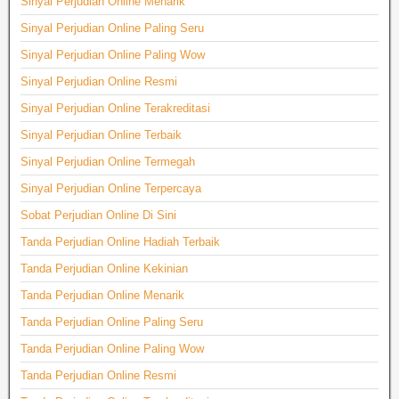
Sinyal Perjudian Online Menarik
Sinyal Perjudian Online Paling Seru
Sinyal Perjudian Online Paling Wow
Sinyal Perjudian Online Resmi
Sinyal Perjudian Online Terakreditasi
Sinyal Perjudian Online Terbaik
Sinyal Perjudian Online Termegah
Sinyal Perjudian Online Terpercaya
Sobat Perjudian Online Di Sini
Tanda Perjudian Online Hadiah Terbaik
Tanda Perjudian Online Kekinian
Tanda Perjudian Online Menarik
Tanda Perjudian Online Paling Seru
Tanda Perjudian Online Paling Wow
Tanda Perjudian Online Resmi