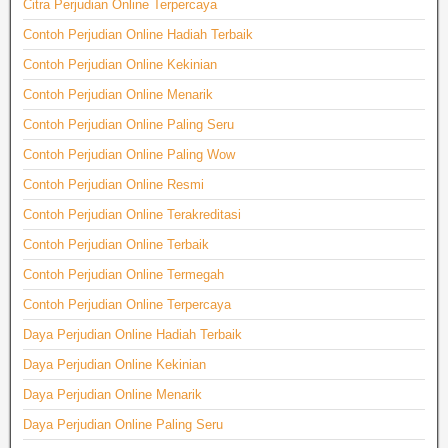
Citra Perjudian Online Terpercaya
Contoh Perjudian Online Hadiah Terbaik
Contoh Perjudian Online Kekinian
Contoh Perjudian Online Menarik
Contoh Perjudian Online Paling Seru
Contoh Perjudian Online Paling Wow
Contoh Perjudian Online Resmi
Contoh Perjudian Online Terakreditasi
Contoh Perjudian Online Terbaik
Contoh Perjudian Online Termegah
Contoh Perjudian Online Terpercaya
Daya Perjudian Online Hadiah Terbaik
Daya Perjudian Online Kekinian
Daya Perjudian Online Menarik
Daya Perjudian Online Paling Seru