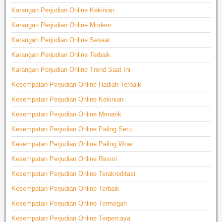
Karangan Perjudian Online Kekinian
Karangan Perjudian Online Modern
Karangan Perjudian Online Sesaat
Karangan Perjudian Online Terbaik
Karangan Perjudian Online Trend Saat Ini
Kesempatan Perjudian Online Hadiah Terbaik
Kesempatan Perjudian Online Kekinian
Kesempatan Perjudian Online Menarik
Kesempatan Perjudian Online Paling Seru
Kesempatan Perjudian Online Paling Wow
Kesempatan Perjudian Online Resmi
Kesempatan Perjudian Online Terakreditasi
Kesempatan Perjudian Online Terbaik
Kesempatan Perjudian Online Termegah
Kesempatan Perjudian Online Terpercaya