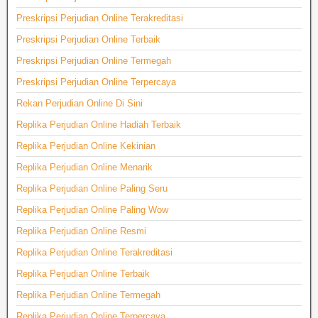
Preskripsi Perjudian Online Terakreditasi
Preskripsi Perjudian Online Terbaik
Preskripsi Perjudian Online Termegah
Preskripsi Perjudian Online Terpercaya
Rekan Perjudian Online Di Sini
Replika Perjudian Online Hadiah Terbaik
Replika Perjudian Online Kekinian
Replika Perjudian Online Menarik
Replika Perjudian Online Paling Seru
Replika Perjudian Online Paling Wow
Replika Perjudian Online Resmi
Replika Perjudian Online Terakreditasi
Replika Perjudian Online Terbaik
Replika Perjudian Online Termegah
Replika Perjudian Online Terpercaya