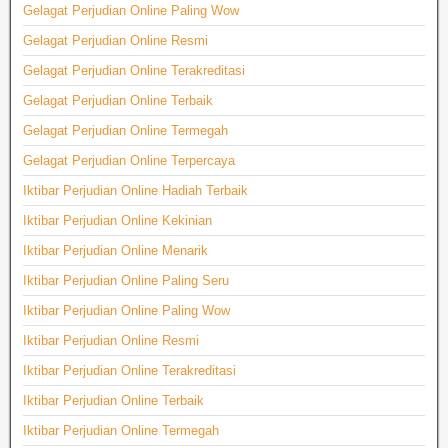
Gelagat Perjudian Online Paling Wow
Gelagat Perjudian Online Resmi
Gelagat Perjudian Online Terakreditasi
Gelagat Perjudian Online Terbaik
Gelagat Perjudian Online Termegah
Gelagat Perjudian Online Terpercaya
Iktibar Perjudian Online Hadiah Terbaik
Iktibar Perjudian Online Kekinian
Iktibar Perjudian Online Menarik
Iktibar Perjudian Online Paling Seru
Iktibar Perjudian Online Paling Wow
Iktibar Perjudian Online Resmi
Iktibar Perjudian Online Terakreditasi
Iktibar Perjudian Online Terbaik
Iktibar Perjudian Online Termegah