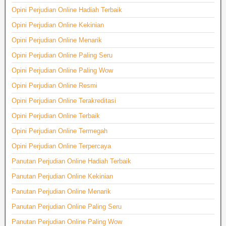
Opini Perjudian Online Hadiah Terbaik
Opini Perjudian Online Kekinian
Opini Perjudian Online Menarik
Opini Perjudian Online Paling Seru
Opini Perjudian Online Paling Wow
Opini Perjudian Online Resmi
Opini Perjudian Online Terakreditasi
Opini Perjudian Online Terbaik
Opini Perjudian Online Termegah
Opini Perjudian Online Terpercaya
Panutan Perjudian Online Hadiah Terbaik
Panutan Perjudian Online Kekinian
Panutan Perjudian Online Menarik
Panutan Perjudian Online Paling Seru
Panutan Perjudian Online Paling Wow