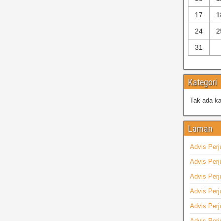
17
1
24
2
31
Kategori
Tak ada ka
Laman
Advis Perj
Advis Perj
Advis Perj
Advis Perj
Advis Perj
Advis Perj