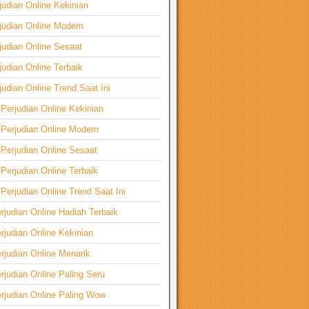
udian Online Kekinian
udian Online Modern
udian Online Sesaat
udian Online Terbaik
udian Online Trend Saat Ini
erjudian Online Kekinian
Perjudian Online Modern
Perjudian Online Sesaat
erjudian Online Terbaik
erjudian Online Trend Saat Ini
rjudian Online Hadiah Terbaik
rjudian Online Kekinian
rjudian Online Menarik
rjudian Online Paling Seru
rjudian Online Paling Wow