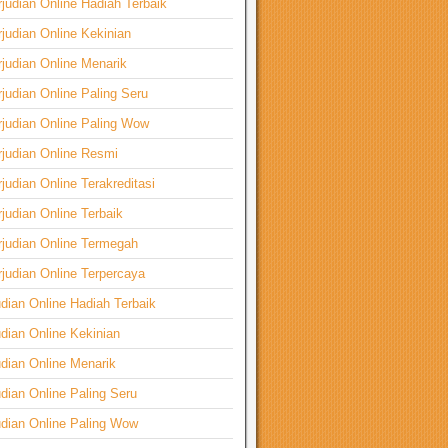
judian Online Hadiah Terbaik
judian Online Kekinian
judian Online Menarik
judian Online Paling Seru
judian Online Paling Wow
judian Online Resmi
judian Online Terakreditasi
judian Online Terbaik
judian Online Termegah
judian Online Terpercaya
dian Online Hadiah Terbaik
dian Online Kekinian
dian Online Menarik
dian Online Paling Seru
dian Online Paling Wow