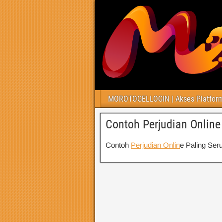
MOROTOGELLOGIN | Akses Platform
Contoh Perjudian Online
Contoh
Perjudian Onlin
e Paling Ser