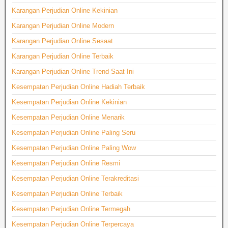
Karangan Perjudian Online Kekinian
Karangan Perjudian Online Modern
Karangan Perjudian Online Sesaat
Karangan Perjudian Online Terbaik
Karangan Perjudian Online Trend Saat Ini
Kesempatan Perjudian Online Hadiah Terbaik
Kesempatan Perjudian Online Kekinian
Kesempatan Perjudian Online Menarik
Kesempatan Perjudian Online Paling Seru
Kesempatan Perjudian Online Paling Wow
Kesempatan Perjudian Online Resmi
Kesempatan Perjudian Online Terakreditasi
Kesempatan Perjudian Online Terbaik
Kesempatan Perjudian Online Termegah
Kesempatan Perjudian Online Terpercaya