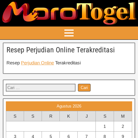
Resep Perjudian Online Terakreditasi
Resep
Perjudian Online
Terakreditasi
Agustus 2026
S
S
R
K
J
S
M
1
2
3
4
5
6
7
8
9