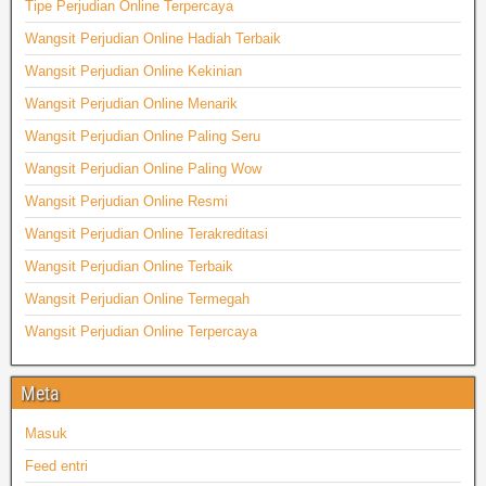
Tipe Perjudian Online Terpercaya
Wangsit Perjudian Online Hadiah Terbaik
Wangsit Perjudian Online Kekinian
Wangsit Perjudian Online Menarik
Wangsit Perjudian Online Paling Seru
Wangsit Perjudian Online Paling Wow
Wangsit Perjudian Online Resmi
Wangsit Perjudian Online Terakreditasi
Wangsit Perjudian Online Terbaik
Wangsit Perjudian Online Termegah
Wangsit Perjudian Online Terpercaya
Meta
Masuk
Feed entri