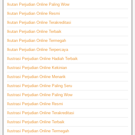
Ikutan Perjudian Online Paling Wow
Ikutan Perjudian Online Resmi
Ikutan Perjudian Online Terakreditasi
Ikutan Perjudian Online Terbaik
Ikutan Perjudian Online Termegah
Ikutan Perjudian Online Terpercaya
Ilustrasi Perjudian Online Hadiah Terbaik
Ilustrasi Perjudian Online Kekinian
Ilustrasi Perjudian Online Menarik
Ilustrasi Perjudian Online Paling Seru
Ilustrasi Perjudian Online Paling Wow
Ilustrasi Perjudian Online Resmi
Ilustrasi Perjudian Online Terakreditasi
Ilustrasi Perjudian Online Terbaik
Ilustrasi Perjudian Online Termegah