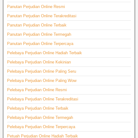
Panutan Perjudian Online Resmi
Panutan Perjudian Online Terakreditasi
Panutan Perjudian Online Terbaik
Panutan Perjudian Online Termegah
Panutan Perjudian Online Terpercaya
Pelebaya Perjudian Online Hadiah Terbaik
Pelebaya Perjudian Online Kekinian
Pelebaya Perjudian Online Paling Seru
Pelebaya Perjudian Online Paling Wow
Pelebaya Perjudian Online Resmi
Pelebaya Perjudian Online Terakreditasi
Pelebaya Perjudian Online Terbaik
Pelebaya Perjudian Online Termegah
Pelebaya Perjudian Online Terpercaya
Petuah Perjudian Online Hadiah Terbaik