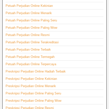
Petuah Perjudian Online Kekinian
Petuah Perjudian Online Menarik
Petuah Perjudian Online Paling Seru
Petuah Perjudian Online Paling Wow
Petuah Perjudian Online Resmi
Petuah Perjudian Online Terakreditasi
Petuah Perjudian Online Terbaik
Petuah Perjudian Online Termegah
Petuah Perjudian Online Terpercaya
Preskripsi Perjudian Online Hadiah Terbaik
Preskripsi Perjudian Online Kekinian
Preskripsi Perjudian Online Menarik
Preskripsi Perjudian Online Paling Seru
Preskripsi Perjudian Online Paling Wow
Preskripsi Perjudian Online Resmi