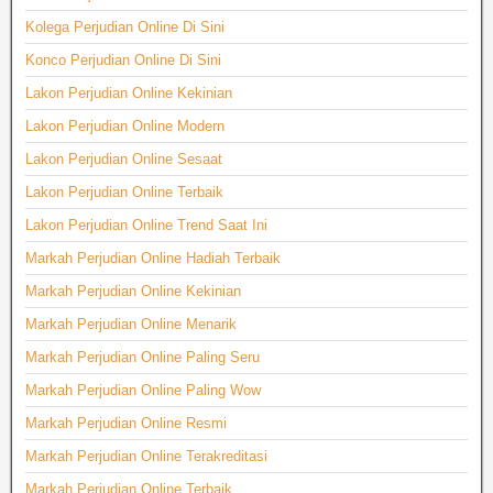
Kolega Perjudian Online Di Sini
Konco Perjudian Online Di Sini
Lakon Perjudian Online Kekinian
Lakon Perjudian Online Modern
Lakon Perjudian Online Sesaat
Lakon Perjudian Online Terbaik
Lakon Perjudian Online Trend Saat Ini
Markah Perjudian Online Hadiah Terbaik
Markah Perjudian Online Kekinian
Markah Perjudian Online Menarik
Markah Perjudian Online Paling Seru
Markah Perjudian Online Paling Wow
Markah Perjudian Online Resmi
Markah Perjudian Online Terakreditasi
Markah Perjudian Online Terbaik