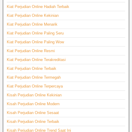
Kiat Perjudian Online Hadiah Terbaik
Kiat Perjudian Online Kekinian
Kiat Perjudian Online Menarik
Kiat Perjudian Online Paling Seru
Kiat Perjudian Online Paling Wow
Kiat Perjudian Online Resmi
Kiat Perjudian Online Terakreditasi
Kiat Perjudian Online Terbaik
Kiat Perjudian Online Termegah
Kiat Perjudian Online Terpercaya
Kisah Perjudian Online Kekinian
Kisah Perjudian Online Modern
Kisah Perjudian Online Sesaat
Kisah Perjudian Online Terbaik
Kisah Perjudian Online Trend Saat Ini