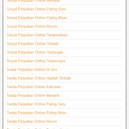
Sinyal Perjudian Online Menarik
Sinyal Perjudian Online Paling Seru
Sinyal Perjudian Online Paling Wow
Sinyal Perjudian Online Resmi
Sinyal Perjudian Online Terakreditasi
Sinyal Perjudian Online Terbaik
Sinyal Perjudian Online Termegah
Sinyal Perjudian Online Terpercaya
Sobat Perjudian Online Di Sini
Tanda Perjudian Online Hadiah Terbaik
Tanda Perjudian Online Kekinian
Tanda Perjudian Online Menarik
Tanda Perjudian Online Paling Seru
Tanda Perjudian Online Paling Wow
Tanda Perjudian Online Resmi