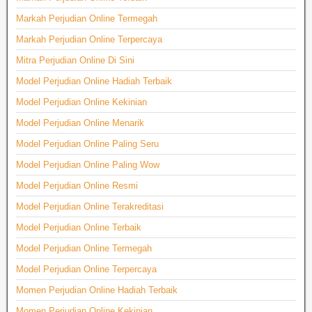
Markah Perjudian Online Termegah
Markah Perjudian Online Terpercaya
Mitra Perjudian Online Di Sini
Model Perjudian Online Hadiah Terbaik
Model Perjudian Online Kekinian
Model Perjudian Online Menarik
Model Perjudian Online Paling Seru
Model Perjudian Online Paling Wow
Model Perjudian Online Resmi
Model Perjudian Online Terakreditasi
Model Perjudian Online Terbaik
Model Perjudian Online Termegah
Model Perjudian Online Terpercaya
Momen Perjudian Online Hadiah Terbaik
Momen Perjudian Online Kekinian