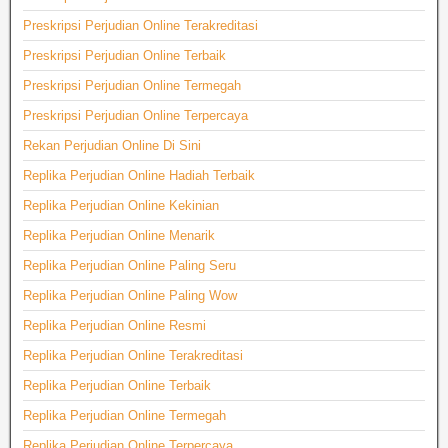
Preskripsi Perjudian Online Terakreditasi
Preskripsi Perjudian Online Terbaik
Preskripsi Perjudian Online Termegah
Preskripsi Perjudian Online Terpercaya
Rekan Perjudian Online Di Sini
Replika Perjudian Online Hadiah Terbaik
Replika Perjudian Online Kekinian
Replika Perjudian Online Menarik
Replika Perjudian Online Paling Seru
Replika Perjudian Online Paling Wow
Replika Perjudian Online Resmi
Replika Perjudian Online Terakreditasi
Replika Perjudian Online Terbaik
Replika Perjudian Online Termegah
Replika Perjudian Online Terpercaya