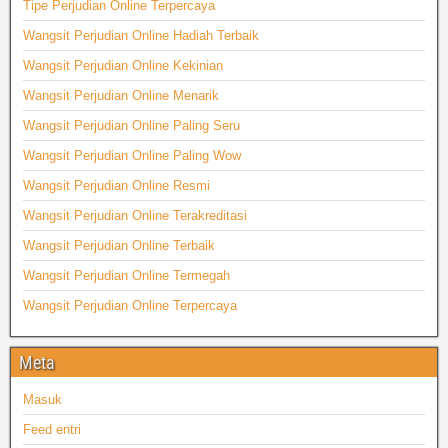
Tipe Perjudian Online Terpercaya
Wangsit Perjudian Online Hadiah Terbaik
Wangsit Perjudian Online Kekinian
Wangsit Perjudian Online Menarik
Wangsit Perjudian Online Paling Seru
Wangsit Perjudian Online Paling Wow
Wangsit Perjudian Online Resmi
Wangsit Perjudian Online Terakreditasi
Wangsit Perjudian Online Terbaik
Wangsit Perjudian Online Termegah
Wangsit Perjudian Online Terpercaya
Meta
Masuk
Feed entri