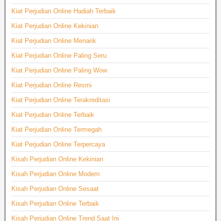
Kiat Perjudian Online Hadiah Terbaik
Kiat Perjudian Online Kekinian
Kiat Perjudian Online Menarik
Kiat Perjudian Online Paling Seru
Kiat Perjudian Online Paling Wow
Kiat Perjudian Online Resmi
Kiat Perjudian Online Terakreditasi
Kiat Perjudian Online Terbaik
Kiat Perjudian Online Termegah
Kiat Perjudian Online Terpercaya
Kisah Perjudian Online Kekinian
Kisah Perjudian Online Modern
Kisah Perjudian Online Sesaat
Kisah Perjudian Online Terbaik
Kisah Perjudian Online Trend Saat Ini