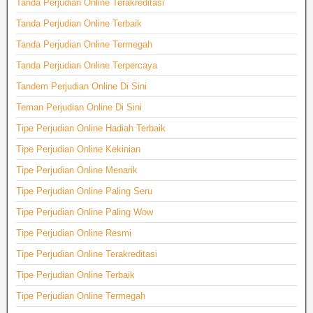
Tanda Perjudian Online Terakreditasi
Tanda Perjudian Online Terbaik
Tanda Perjudian Online Termegah
Tanda Perjudian Online Terpercaya
Tandem Perjudian Online Di Sini
Teman Perjudian Online Di Sini
Tipe Perjudian Online Hadiah Terbaik
Tipe Perjudian Online Kekinian
Tipe Perjudian Online Menarik
Tipe Perjudian Online Paling Seru
Tipe Perjudian Online Paling Wow
Tipe Perjudian Online Resmi
Tipe Perjudian Online Terakreditasi
Tipe Perjudian Online Terbaik
Tipe Perjudian Online Termegah