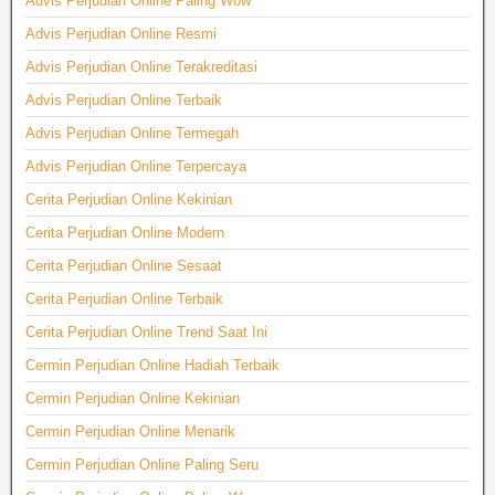
Advis Perjudian Online Paling Wow
Advis Perjudian Online Resmi
Advis Perjudian Online Terakreditasi
Advis Perjudian Online Terbaik
Advis Perjudian Online Termegah
Advis Perjudian Online Terpercaya
Cerita Perjudian Online Kekinian
Cerita Perjudian Online Modern
Cerita Perjudian Online Sesaat
Cerita Perjudian Online Terbaik
Cerita Perjudian Online Trend Saat Ini
Cermin Perjudian Online Hadiah Terbaik
Cermin Perjudian Online Kekinian
Cermin Perjudian Online Menarik
Cermin Perjudian Online Paling Seru