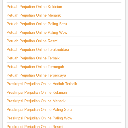
Petuah Perjudian Online Kekinian
Petuah Perjudian Online Menarik
Petuah Perjudian Online Paling Seru
Petuah Perjudian Online Paling Wow
Petuah Perjudian Online Resmi
Petuah Perjudian Online Terakreditasi
Petuah Perjudian Online Terbaik
Petuah Perjudian Online Termegah
Petuah Perjudian Online Terpercaya
Preskripsi Perjudian Online Hadiah Terbaik
Preskripsi Perjudian Online Kekinian
Preskripsi Perjudian Online Menarik
Preskripsi Perjudian Online Paling Seru
Preskripsi Perjudian Online Paling Wow
Preskripsi Perjudian Online Resmi