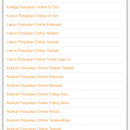
Kolega Perjudian Online Di Sini
Konco Perjudian Online Di Sini
Lakon Perjudian Online Kekinian
Lakon Perjudian Online Modern
Lakon Perjudian Online Sesaat
Lakon Perjudian Online Terbaik
Lakon Perjudian Online Trend Saat Ini
Markah Perjudian Online Hadiah Terbaik
Markah Perjudian Online Kekinian
Markah Perjudian Online Menarik
Markah Perjudian Online Paling Seru
Markah Perjudian Online Paling Wow
Markah Perjudian Online Resmi
Markah Perjudian Online Terakreditasi
Markah Perjudian Online Terbaik