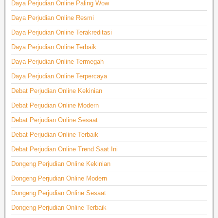
Daya Perjudian Online Paling Wow
Daya Perjudian Online Resmi
Daya Perjudian Online Terakreditasi
Daya Perjudian Online Terbaik
Daya Perjudian Online Termegah
Daya Perjudian Online Terpercaya
Debat Perjudian Online Kekinian
Debat Perjudian Online Modern
Debat Perjudian Online Sesaat
Debat Perjudian Online Terbaik
Debat Perjudian Online Trend Saat Ini
Dongeng Perjudian Online Kekinian
Dongeng Perjudian Online Modern
Dongeng Perjudian Online Sesaat
Dongeng Perjudian Online Terbaik