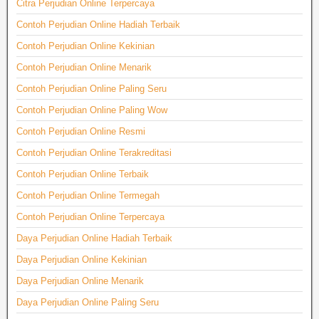
Citra Perjudian Online Terpercaya
Contoh Perjudian Online Hadiah Terbaik
Contoh Perjudian Online Kekinian
Contoh Perjudian Online Menarik
Contoh Perjudian Online Paling Seru
Contoh Perjudian Online Paling Wow
Contoh Perjudian Online Resmi
Contoh Perjudian Online Terakreditasi
Contoh Perjudian Online Terbaik
Contoh Perjudian Online Termegah
Contoh Perjudian Online Terpercaya
Daya Perjudian Online Hadiah Terbaik
Daya Perjudian Online Kekinian
Daya Perjudian Online Menarik
Daya Perjudian Online Paling Seru