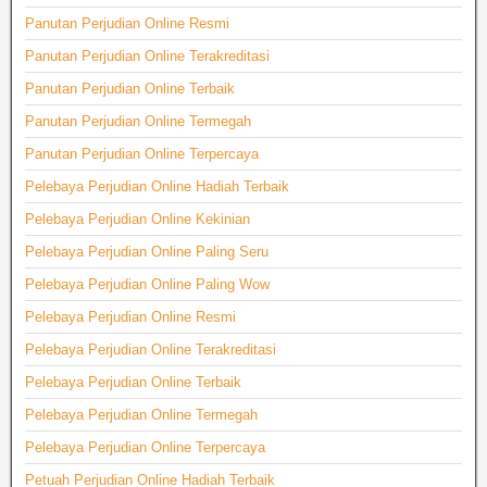
Panutan Perjudian Online Resmi
Panutan Perjudian Online Terakreditasi
Panutan Perjudian Online Terbaik
Panutan Perjudian Online Termegah
Panutan Perjudian Online Terpercaya
Pelebaya Perjudian Online Hadiah Terbaik
Pelebaya Perjudian Online Kekinian
Pelebaya Perjudian Online Paling Seru
Pelebaya Perjudian Online Paling Wow
Pelebaya Perjudian Online Resmi
Pelebaya Perjudian Online Terakreditasi
Pelebaya Perjudian Online Terbaik
Pelebaya Perjudian Online Termegah
Pelebaya Perjudian Online Terpercaya
Petuah Perjudian Online Hadiah Terbaik