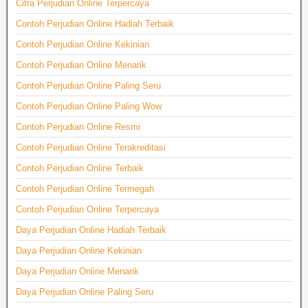
Citra Perjudian Online Terpercaya
Contoh Perjudian Online Hadiah Terbaik
Contoh Perjudian Online Kekinian
Contoh Perjudian Online Menarik
Contoh Perjudian Online Paling Seru
Contoh Perjudian Online Paling Wow
Contoh Perjudian Online Resmi
Contoh Perjudian Online Terakreditasi
Contoh Perjudian Online Terbaik
Contoh Perjudian Online Termegah
Contoh Perjudian Online Terpercaya
Daya Perjudian Online Hadiah Terbaik
Daya Perjudian Online Kekinian
Daya Perjudian Online Menarik
Daya Perjudian Online Paling Seru