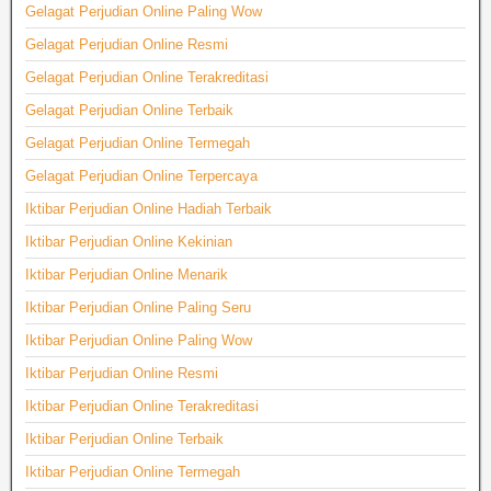
Gelagat Perjudian Online Paling Wow
Gelagat Perjudian Online Resmi
Gelagat Perjudian Online Terakreditasi
Gelagat Perjudian Online Terbaik
Gelagat Perjudian Online Termegah
Gelagat Perjudian Online Terpercaya
Iktibar Perjudian Online Hadiah Terbaik
Iktibar Perjudian Online Kekinian
Iktibar Perjudian Online Menarik
Iktibar Perjudian Online Paling Seru
Iktibar Perjudian Online Paling Wow
Iktibar Perjudian Online Resmi
Iktibar Perjudian Online Terakreditasi
Iktibar Perjudian Online Terbaik
Iktibar Perjudian Online Termegah