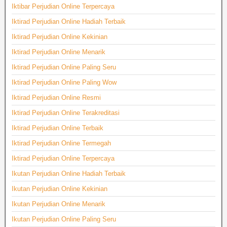
Iktibar Perjudian Online Terpercaya
Iktirad Perjudian Online Hadiah Terbaik
Iktirad Perjudian Online Kekinian
Iktirad Perjudian Online Menarik
Iktirad Perjudian Online Paling Seru
Iktirad Perjudian Online Paling Wow
Iktirad Perjudian Online Resmi
Iktirad Perjudian Online Terakreditasi
Iktirad Perjudian Online Terbaik
Iktirad Perjudian Online Termegah
Iktirad Perjudian Online Terpercaya
Ikutan Perjudian Online Hadiah Terbaik
Ikutan Perjudian Online Kekinian
Ikutan Perjudian Online Menarik
Ikutan Perjudian Online Paling Seru