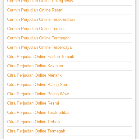
Cermin Perjudian Online Paling Wow
Cermin Perjudian Online Resmi
Cermin Perjudian Online Terakreditasi
Cermin Perjudian Online Terbaik
Cermin Perjudian Online Termegah
Cermin Perjudian Online Terpercaya
Citra Perjudian Online Hadiah Terbaik
Citra Perjudian Online Kekinian
Citra Perjudian Online Menarik
Citra Perjudian Online Paling Seru
Citra Perjudian Online Paling Wow
Citra Perjudian Online Resmi
Citra Perjudian Online Terakreditasi
Citra Perjudian Online Terbaik
Citra Perjudian Online Termegah