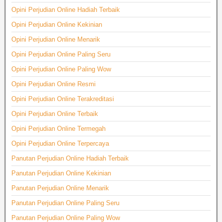
Opini Perjudian Online Hadiah Terbaik
Opini Perjudian Online Kekinian
Opini Perjudian Online Menarik
Opini Perjudian Online Paling Seru
Opini Perjudian Online Paling Wow
Opini Perjudian Online Resmi
Opini Perjudian Online Terakreditasi
Opini Perjudian Online Terbaik
Opini Perjudian Online Termegah
Opini Perjudian Online Terpercaya
Panutan Perjudian Online Hadiah Terbaik
Panutan Perjudian Online Kekinian
Panutan Perjudian Online Menarik
Panutan Perjudian Online Paling Seru
Panutan Perjudian Online Paling Wow