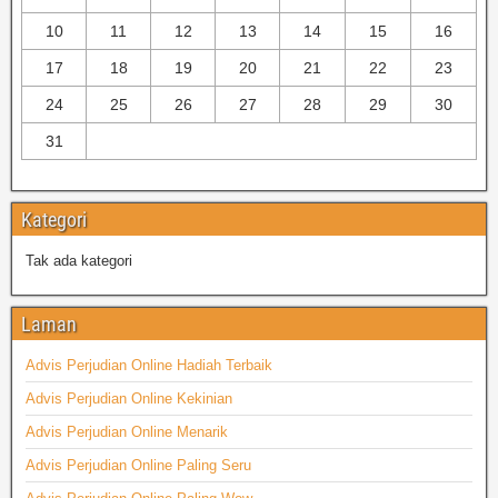
10
11
12
13
14
15
16
17
18
19
20
21
22
23
24
25
26
27
28
29
30
31
Kategori
Tak ada kategori
Laman
Advis Perjudian Online Hadiah Terbaik
Advis Perjudian Online Kekinian
Advis Perjudian Online Menarik
Advis Perjudian Online Paling Seru