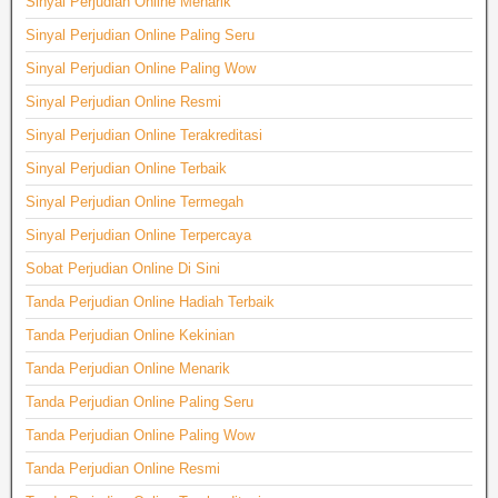
Sinyal Perjudian Online Menarik
Sinyal Perjudian Online Paling Seru
Sinyal Perjudian Online Paling Wow
Sinyal Perjudian Online Resmi
Sinyal Perjudian Online Terakreditasi
Sinyal Perjudian Online Terbaik
Sinyal Perjudian Online Termegah
Sinyal Perjudian Online Terpercaya
Sobat Perjudian Online Di Sini
Tanda Perjudian Online Hadiah Terbaik
Tanda Perjudian Online Kekinian
Tanda Perjudian Online Menarik
Tanda Perjudian Online Paling Seru
Tanda Perjudian Online Paling Wow
Tanda Perjudian Online Resmi