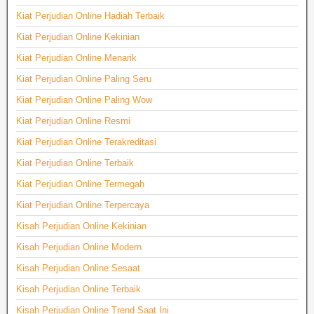
Kiat Perjudian Online Hadiah Terbaik
Kiat Perjudian Online Kekinian
Kiat Perjudian Online Menarik
Kiat Perjudian Online Paling Seru
Kiat Perjudian Online Paling Wow
Kiat Perjudian Online Resmi
Kiat Perjudian Online Terakreditasi
Kiat Perjudian Online Terbaik
Kiat Perjudian Online Termegah
Kiat Perjudian Online Terpercaya
Kisah Perjudian Online Kekinian
Kisah Perjudian Online Modern
Kisah Perjudian Online Sesaat
Kisah Perjudian Online Terbaik
Kisah Perjudian Online Trend Saat Ini