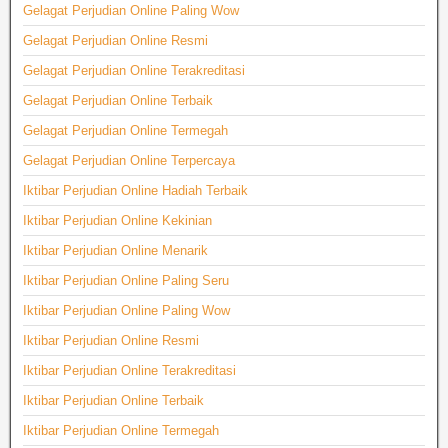
Gelagat Perjudian Online Paling Wow
Gelagat Perjudian Online Resmi
Gelagat Perjudian Online Terakreditasi
Gelagat Perjudian Online Terbaik
Gelagat Perjudian Online Termegah
Gelagat Perjudian Online Terpercaya
Iktibar Perjudian Online Hadiah Terbaik
Iktibar Perjudian Online Kekinian
Iktibar Perjudian Online Menarik
Iktibar Perjudian Online Paling Seru
Iktibar Perjudian Online Paling Wow
Iktibar Perjudian Online Resmi
Iktibar Perjudian Online Terakreditasi
Iktibar Perjudian Online Terbaik
Iktibar Perjudian Online Termegah