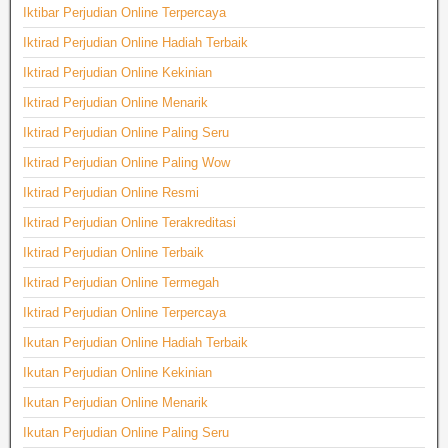
Iktibar Perjudian Online Terpercaya
Iktirad Perjudian Online Hadiah Terbaik
Iktirad Perjudian Online Kekinian
Iktirad Perjudian Online Menarik
Iktirad Perjudian Online Paling Seru
Iktirad Perjudian Online Paling Wow
Iktirad Perjudian Online Resmi
Iktirad Perjudian Online Terakreditasi
Iktirad Perjudian Online Terbaik
Iktirad Perjudian Online Termegah
Iktirad Perjudian Online Terpercaya
Ikutan Perjudian Online Hadiah Terbaik
Ikutan Perjudian Online Kekinian
Ikutan Perjudian Online Menarik
Ikutan Perjudian Online Paling Seru