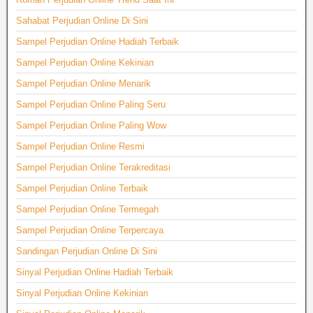
Sahabat Perjudian Online Di Sini
Sampel Perjudian Online Hadiah Terbaik
Sampel Perjudian Online Kekinian
Sampel Perjudian Online Menarik
Sampel Perjudian Online Paling Seru
Sampel Perjudian Online Paling Wow
Sampel Perjudian Online Resmi
Sampel Perjudian Online Terakreditasi
Sampel Perjudian Online Terbaik
Sampel Perjudian Online Termegah
Sampel Perjudian Online Terpercaya
Sandingan Perjudian Online Di Sini
Sinyal Perjudian Online Hadiah Terbaik
Sinyal Perjudian Online Kekinian