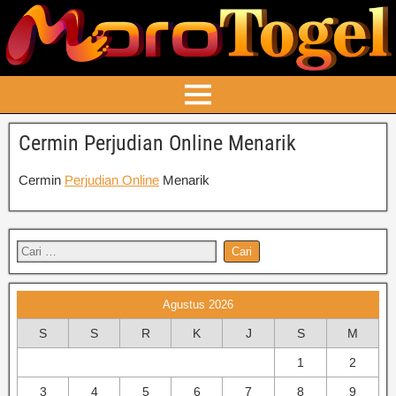
Cermin Perjudian Online Menarik
Cermin
Perjudian Online
Menarik
Agustus 2026
S
S
R
K
J
S
M
1
2
3
4
5
6
7
8
9