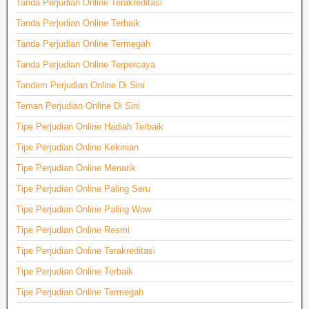
Tanda Perjudian Online Terakreditasi
Tanda Perjudian Online Terbaik
Tanda Perjudian Online Termegah
Tanda Perjudian Online Terpercaya
Tandem Perjudian Online Di Sini
Teman Perjudian Online Di Sini
Tipe Perjudian Online Hadiah Terbaik
Tipe Perjudian Online Kekinian
Tipe Perjudian Online Menarik
Tipe Perjudian Online Paling Seru
Tipe Perjudian Online Paling Wow
Tipe Perjudian Online Resmi
Tipe Perjudian Online Terakreditasi
Tipe Perjudian Online Terbaik
Tipe Perjudian Online Termegah