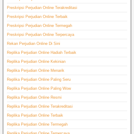
Preskripsi Perjudian Online Terakreditasi
Preskripsi Perjudian Online Terbaik
Preskripsi Perjudian Online Termegah
Preskripsi Perjudian Online Terpercaya
Rekan Perjudian Online Di Sini
Replika Perjudian Online Hadiah Terbaik
Replika Perjudian Online Kekinian
Replika Perjudian Online Menarik
Replika Perjudian Online Paling Seru
Replika Perjudian Online Paling Wow
Replika Perjudian Online Resmi
Replika Perjudian Online Terakreditasi
Replika Perjudian Online Terbaik
Replika Perjudian Online Termegah
Replika Perjudian Online Terpercaya