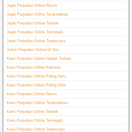
Jejak Perjudian Online Resmi
Jejak Perjudian Online Terakreditasi
Jejak Perjudian Online Terbaik
Jejak Perjudian Online Termegah
Jejak Perjudian Online Terpercaya
Jodoh Perjudian Online Di Sini
Kans Perjudian Online Hadiah Terbaik
Kans Perjudian Online Kekinian
Kans Perjudian Online Paling Seru
Kans Perjudian Online Paling Wow
Kans Perjudian Online Resmi
Kans Perjudian Online Terakreditasi
Kans Perjudian Online Terbaik
Kans Perjudian Online Termegah
Kans Perjudian Online Terpercaya