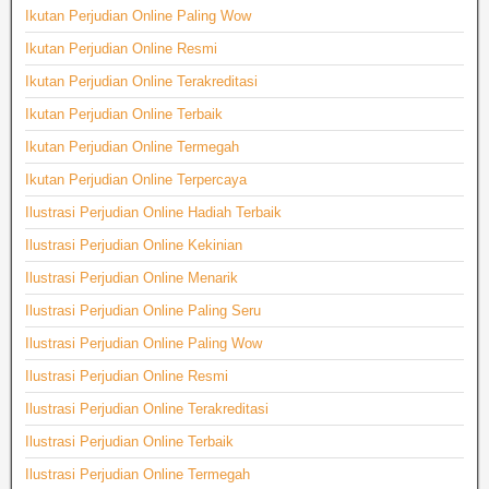
Ikutan Perjudian Online Paling Wow
Ikutan Perjudian Online Resmi
Ikutan Perjudian Online Terakreditasi
Ikutan Perjudian Online Terbaik
Ikutan Perjudian Online Termegah
Ikutan Perjudian Online Terpercaya
Ilustrasi Perjudian Online Hadiah Terbaik
Ilustrasi Perjudian Online Kekinian
Ilustrasi Perjudian Online Menarik
Ilustrasi Perjudian Online Paling Seru
Ilustrasi Perjudian Online Paling Wow
Ilustrasi Perjudian Online Resmi
Ilustrasi Perjudian Online Terakreditasi
Ilustrasi Perjudian Online Terbaik
Ilustrasi Perjudian Online Termegah