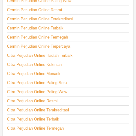
Cermin Perjudian Online Paling Wow
Cermin Perjudian Online Resmi
Cermin Perjudian Online Terakreditasi
Cermin Perjudian Online Terbaik
Cermin Perjudian Online Termegah
Cermin Perjudian Online Terpercaya
Citra Perjudian Online Hadiah Terbaik
Citra Perjudian Online Kekinian
Citra Perjudian Online Menarik
Citra Perjudian Online Paling Seru
Citra Perjudian Online Paling Wow
Citra Perjudian Online Resmi
Citra Perjudian Online Terakreditasi
Citra Perjudian Online Terbaik
Citra Perjudian Online Termegah