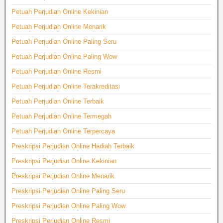
Petuah Perjudian Online Kekinian
Petuah Perjudian Online Menarik
Petuah Perjudian Online Paling Seru
Petuah Perjudian Online Paling Wow
Petuah Perjudian Online Resmi
Petuah Perjudian Online Terakreditasi
Petuah Perjudian Online Terbaik
Petuah Perjudian Online Termegah
Petuah Perjudian Online Terpercaya
Preskripsi Perjudian Online Hadiah Terbaik
Preskripsi Perjudian Online Kekinian
Preskripsi Perjudian Online Menarik
Preskripsi Perjudian Online Paling Seru
Preskripsi Perjudian Online Paling Wow
Preskripsi Perjudian Online Resmi