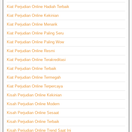
Kiat Perjudian Online Hadiah Terbaik
Kiat Perjudian Online Kekinian
Kiat Perjudian Online Menarik
Kiat Perjudian Online Paling Seru
Kiat Perjudian Online Paling Wow
Kiat Perjudian Online Resmi
Kiat Perjudian Online Terakreditasi
Kiat Perjudian Online Terbaik
Kiat Perjudian Online Termegah
Kiat Perjudian Online Terpercaya
Kisah Perjudian Online Kekinian
Kisah Perjudian Online Modern
Kisah Perjudian Online Sesaat
Kisah Perjudian Online Terbaik
Kisah Perjudian Online Trend Saat Ini