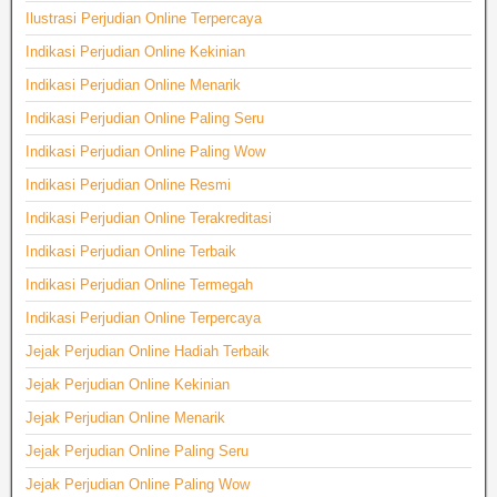
Ilustrasi Perjudian Online Terpercaya
Indikasi Perjudian Online Kekinian
Indikasi Perjudian Online Menarik
Indikasi Perjudian Online Paling Seru
Indikasi Perjudian Online Paling Wow
Indikasi Perjudian Online Resmi
Indikasi Perjudian Online Terakreditasi
Indikasi Perjudian Online Terbaik
Indikasi Perjudian Online Termegah
Indikasi Perjudian Online Terpercaya
Jejak Perjudian Online Hadiah Terbaik
Jejak Perjudian Online Kekinian
Jejak Perjudian Online Menarik
Jejak Perjudian Online Paling Seru
Jejak Perjudian Online Paling Wow