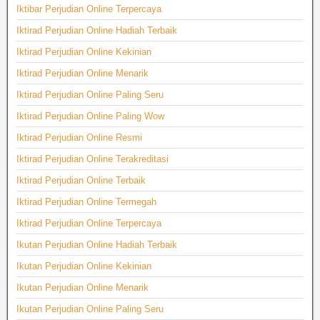
Iktibar Perjudian Online Terpercaya
Iktirad Perjudian Online Hadiah Terbaik
Iktirad Perjudian Online Kekinian
Iktirad Perjudian Online Menarik
Iktirad Perjudian Online Paling Seru
Iktirad Perjudian Online Paling Wow
Iktirad Perjudian Online Resmi
Iktirad Perjudian Online Terakreditasi
Iktirad Perjudian Online Terbaik
Iktirad Perjudian Online Termegah
Iktirad Perjudian Online Terpercaya
Ikutan Perjudian Online Hadiah Terbaik
Ikutan Perjudian Online Kekinian
Ikutan Perjudian Online Menarik
Ikutan Perjudian Online Paling Seru