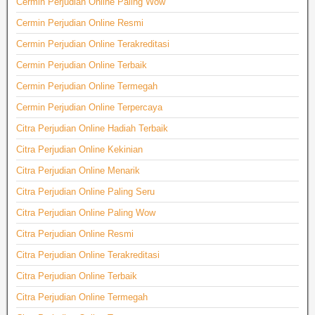
Cermin Perjudian Online Paling Wow
Cermin Perjudian Online Resmi
Cermin Perjudian Online Terakreditasi
Cermin Perjudian Online Terbaik
Cermin Perjudian Online Termegah
Cermin Perjudian Online Terpercaya
Citra Perjudian Online Hadiah Terbaik
Citra Perjudian Online Kekinian
Citra Perjudian Online Menarik
Citra Perjudian Online Paling Seru
Citra Perjudian Online Paling Wow
Citra Perjudian Online Resmi
Citra Perjudian Online Terakreditasi
Citra Perjudian Online Terbaik
Citra Perjudian Online Termegah