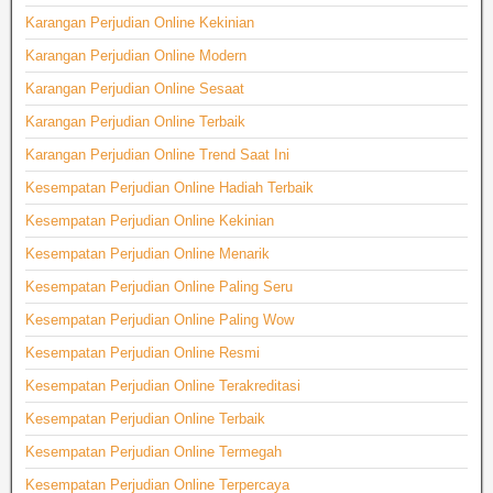
Karangan Perjudian Online Kekinian
Karangan Perjudian Online Modern
Karangan Perjudian Online Sesaat
Karangan Perjudian Online Terbaik
Karangan Perjudian Online Trend Saat Ini
Kesempatan Perjudian Online Hadiah Terbaik
Kesempatan Perjudian Online Kekinian
Kesempatan Perjudian Online Menarik
Kesempatan Perjudian Online Paling Seru
Kesempatan Perjudian Online Paling Wow
Kesempatan Perjudian Online Resmi
Kesempatan Perjudian Online Terakreditasi
Kesempatan Perjudian Online Terbaik
Kesempatan Perjudian Online Termegah
Kesempatan Perjudian Online Terpercaya