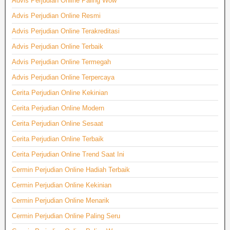
Advis Perjudian Online Paling Wow
Advis Perjudian Online Resmi
Advis Perjudian Online Terakreditasi
Advis Perjudian Online Terbaik
Advis Perjudian Online Termegah
Advis Perjudian Online Terpercaya
Cerita Perjudian Online Kekinian
Cerita Perjudian Online Modern
Cerita Perjudian Online Sesaat
Cerita Perjudian Online Terbaik
Cerita Perjudian Online Trend Saat Ini
Cermin Perjudian Online Hadiah Terbaik
Cermin Perjudian Online Kekinian
Cermin Perjudian Online Menarik
Cermin Perjudian Online Paling Seru