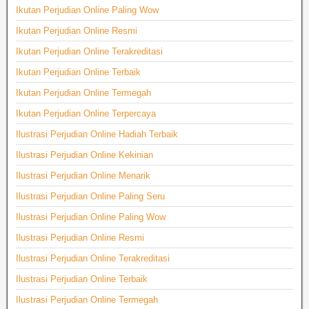
Ikutan Perjudian Online Paling Wow
Ikutan Perjudian Online Resmi
Ikutan Perjudian Online Terakreditasi
Ikutan Perjudian Online Terbaik
Ikutan Perjudian Online Termegah
Ikutan Perjudian Online Terpercaya
Ilustrasi Perjudian Online Hadiah Terbaik
Ilustrasi Perjudian Online Kekinian
Ilustrasi Perjudian Online Menarik
Ilustrasi Perjudian Online Paling Seru
Ilustrasi Perjudian Online Paling Wow
Ilustrasi Perjudian Online Resmi
Ilustrasi Perjudian Online Terakreditasi
Ilustrasi Perjudian Online Terbaik
Ilustrasi Perjudian Online Termegah