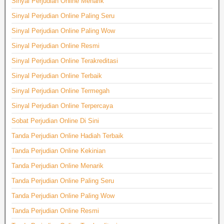
Sinyal Perjudian Online Menarik
Sinyal Perjudian Online Paling Seru
Sinyal Perjudian Online Paling Wow
Sinyal Perjudian Online Resmi
Sinyal Perjudian Online Terakreditasi
Sinyal Perjudian Online Terbaik
Sinyal Perjudian Online Termegah
Sinyal Perjudian Online Terpercaya
Sobat Perjudian Online Di Sini
Tanda Perjudian Online Hadiah Terbaik
Tanda Perjudian Online Kekinian
Tanda Perjudian Online Menarik
Tanda Perjudian Online Paling Seru
Tanda Perjudian Online Paling Wow
Tanda Perjudian Online Resmi