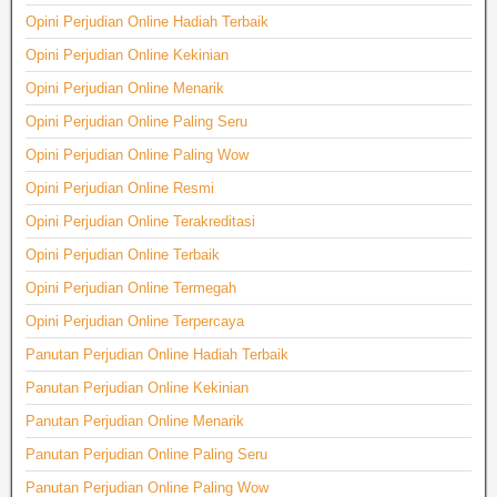
Opini Perjudian Online Hadiah Terbaik
Opini Perjudian Online Kekinian
Opini Perjudian Online Menarik
Opini Perjudian Online Paling Seru
Opini Perjudian Online Paling Wow
Opini Perjudian Online Resmi
Opini Perjudian Online Terakreditasi
Opini Perjudian Online Terbaik
Opini Perjudian Online Termegah
Opini Perjudian Online Terpercaya
Panutan Perjudian Online Hadiah Terbaik
Panutan Perjudian Online Kekinian
Panutan Perjudian Online Menarik
Panutan Perjudian Online Paling Seru
Panutan Perjudian Online Paling Wow