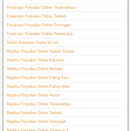
Preskripsi Perjudian Online Terakreditasi
Preskripsi Perjudian Online Terbaik
Preskripsi Perjudian Online Termegah
Preskripsi Perjudian Online Terpercaya
Rekan Perjudian Online Di Sini
Replika Perjudian Online Hadiah Terbaik
Replika Perjudian Online Kekinian
Replika Perjudian Online Menarik
Replika Perjudian Online Paling Seru
Replika Perjudian Online Paling Wow
Replika Perjudian Online Resmi
Replika Perjudian Online Terakreditasi
Replika Perjudian Online Terbaik
Replika Perjudian Online Termegah
Replika Perjudian Online Terpercaya