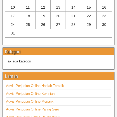
10
11
12
13
14
15
16
17
18
19
20
21
22
23
24
25
26
27
28
29
30
31
Kategori
Tak ada kategori
Laman
Advis Perjudian Online Hadiah Terbaik
Advis Perjudian Online Kekinian
Advis Perjudian Online Menarik
Advis Perjudian Online Paling Seru