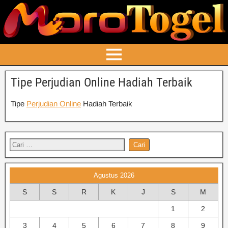
Tipe Perjudian Online Hadiah Terbaik
Tipe
Perjudian Online
Hadiah Terbaik
Agustus 2026
S
S
R
K
J
S
M
1
2
3
4
5
6
7
8
9