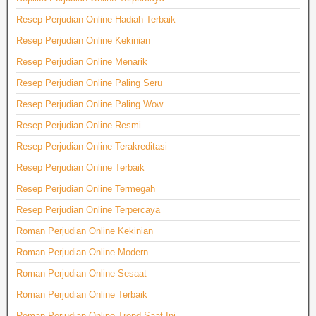
Resep Perjudian Online Hadiah Terbaik
Resep Perjudian Online Kekinian
Resep Perjudian Online Menarik
Resep Perjudian Online Paling Seru
Resep Perjudian Online Paling Wow
Resep Perjudian Online Resmi
Resep Perjudian Online Terakreditasi
Resep Perjudian Online Terbaik
Resep Perjudian Online Termegah
Resep Perjudian Online Terpercaya
Roman Perjudian Online Kekinian
Roman Perjudian Online Modern
Roman Perjudian Online Sesaat
Roman Perjudian Online Terbaik
Roman Perjudian Online Trend Saat Ini