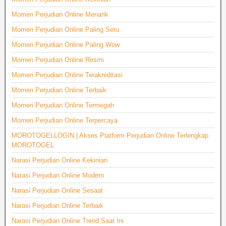
Momen Perjudian Online Menarik
Momen Perjudian Online Paling Seru
Momen Perjudian Online Paling Wow
Momen Perjudian Online Resmi
Momen Perjudian Online Terakreditasi
Momen Perjudian Online Terbaik
Momen Perjudian Online Termegah
Momen Perjudian Online Terpercaya
MOROTOGELLOGIN | Akses Platform Perjudian Online Terlengkap
MOROTOGEL
Narasi Perjudian Online Kekinian
Narasi Perjudian Online Modern
Narasi Perjudian Online Sesaat
Narasi Perjudian Online Terbaik
Narasi Perjudian Online Trend Saat Ini