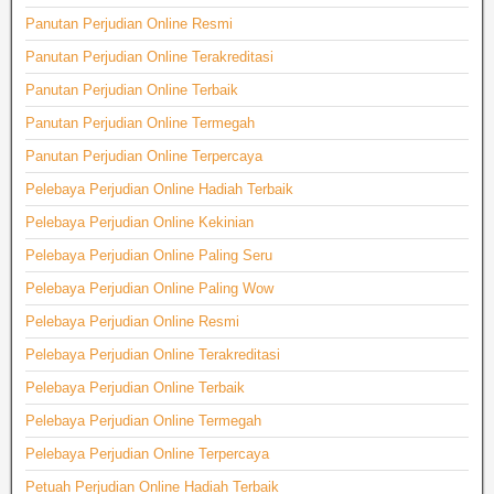
Panutan Perjudian Online Resmi
Panutan Perjudian Online Terakreditasi
Panutan Perjudian Online Terbaik
Panutan Perjudian Online Termegah
Panutan Perjudian Online Terpercaya
Pelebaya Perjudian Online Hadiah Terbaik
Pelebaya Perjudian Online Kekinian
Pelebaya Perjudian Online Paling Seru
Pelebaya Perjudian Online Paling Wow
Pelebaya Perjudian Online Resmi
Pelebaya Perjudian Online Terakreditasi
Pelebaya Perjudian Online Terbaik
Pelebaya Perjudian Online Termegah
Pelebaya Perjudian Online Terpercaya
Petuah Perjudian Online Hadiah Terbaik