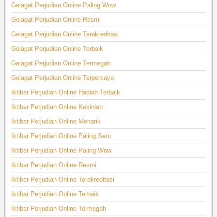
Gelagat Perjudian Online Paling Wow
Gelagat Perjudian Online Resmi
Gelagat Perjudian Online Terakreditasi
Gelagat Perjudian Online Terbaik
Gelagat Perjudian Online Termegah
Gelagat Perjudian Online Terpercaya
Iktibar Perjudian Online Hadiah Terbaik
Iktibar Perjudian Online Kekinian
Iktibar Perjudian Online Menarik
Iktibar Perjudian Online Paling Seru
Iktibar Perjudian Online Paling Wow
Iktibar Perjudian Online Resmi
Iktibar Perjudian Online Terakreditasi
Iktibar Perjudian Online Terbaik
Iktibar Perjudian Online Termegah