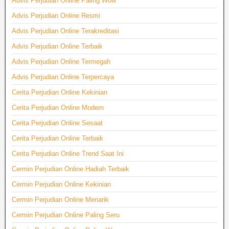
Advis Perjudian Online Paling Wow
Advis Perjudian Online Resmi
Advis Perjudian Online Terakreditasi
Advis Perjudian Online Terbaik
Advis Perjudian Online Termegah
Advis Perjudian Online Terpercaya
Cerita Perjudian Online Kekinian
Cerita Perjudian Online Modern
Cerita Perjudian Online Sesaat
Cerita Perjudian Online Terbaik
Cerita Perjudian Online Trend Saat Ini
Cermin Perjudian Online Hadiah Terbaik
Cermin Perjudian Online Kekinian
Cermin Perjudian Online Menarik
Cermin Perjudian Online Paling Seru