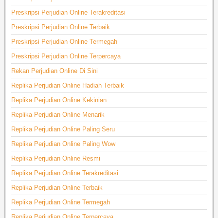
Preskripsi Perjudian Online Terakreditasi
Preskripsi Perjudian Online Terbaik
Preskripsi Perjudian Online Termegah
Preskripsi Perjudian Online Terpercaya
Rekan Perjudian Online Di Sini
Replika Perjudian Online Hadiah Terbaik
Replika Perjudian Online Kekinian
Replika Perjudian Online Menarik
Replika Perjudian Online Paling Seru
Replika Perjudian Online Paling Wow
Replika Perjudian Online Resmi
Replika Perjudian Online Terakreditasi
Replika Perjudian Online Terbaik
Replika Perjudian Online Termegah
Replika Perjudian Online Terpercaya