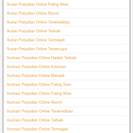
Ikutan Perjudian Online Paling Wow
Ikutan Perjudian Online Resmi
Ikutan Perjudian Online Terakreditasi
Ikutan Perjudian Online Terbaik
Ikutan Perjudian Online Termegah
Ikutan Perjudian Online Terpercaya
Ilustrasi Perjudian Online Hadiah Terbaik
Ilustrasi Perjudian Online Kekinian
Ilustrasi Perjudian Online Menarik
Ilustrasi Perjudian Online Paling Seru
Ilustrasi Perjudian Online Paling Wow
Ilustrasi Perjudian Online Resmi
Ilustrasi Perjudian Online Terakreditasi
Ilustrasi Perjudian Online Terbaik
Ilustrasi Perjudian Online Termegah