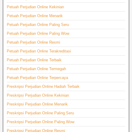
Petuah Perjudian Online Kekinian
Petuah Perjudian Online Menarik
Petuah Perjudian Online Paling Seru
Petuah Perjudian Online Paling Wow
Petuah Perjudian Online Resmi
Petuah Perjudian Online Terakreditasi
Petuah Perjudian Online Terbaik
Petuah Perjudian Online Termegah
Petuah Perjudian Online Terpercaya
Preskripsi Perjudian Online Hadiah Terbaik
Preskripsi Perjudian Online Kekinian
Preskripsi Perjudian Online Menarik
Preskripsi Perjudian Online Paling Seru
Preskripsi Perjudian Online Paling Wow
Preskripsi Perjudian Online Resmi