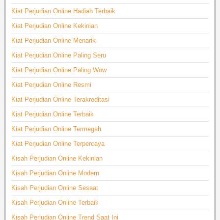
Kiat Perjudian Online Hadiah Terbaik
Kiat Perjudian Online Kekinian
Kiat Perjudian Online Menarik
Kiat Perjudian Online Paling Seru
Kiat Perjudian Online Paling Wow
Kiat Perjudian Online Resmi
Kiat Perjudian Online Terakreditasi
Kiat Perjudian Online Terbaik
Kiat Perjudian Online Termegah
Kiat Perjudian Online Terpercaya
Kisah Perjudian Online Kekinian
Kisah Perjudian Online Modern
Kisah Perjudian Online Sesaat
Kisah Perjudian Online Terbaik
Kisah Perjudian Online Trend Saat Ini