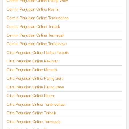
Cermin Perjudian Online Paling Wow
Cermin Perjudian Online Resmi
Cermin Perjudian Online Terakreditasi
Cermin Perjudian Online Terbaik
Cermin Perjudian Online Termegah
Cermin Perjudian Online Terpercaya
Citra Perjudian Online Hadiah Terbaik
Citra Perjudian Online Kekinian
Citra Perjudian Online Menarik
Citra Perjudian Online Paling Seru
Citra Perjudian Online Paling Wow
Citra Perjudian Online Resmi
Citra Perjudian Online Terakreditasi
Citra Perjudian Online Terbaik
Citra Perjudian Online Termegah