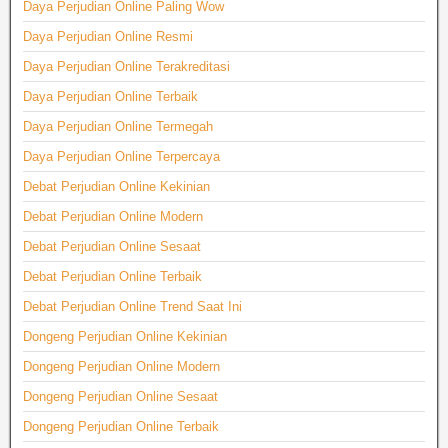
Daya Perjudian Online Paling Wow
Daya Perjudian Online Resmi
Daya Perjudian Online Terakreditasi
Daya Perjudian Online Terbaik
Daya Perjudian Online Termegah
Daya Perjudian Online Terpercaya
Debat Perjudian Online Kekinian
Debat Perjudian Online Modern
Debat Perjudian Online Sesaat
Debat Perjudian Online Terbaik
Debat Perjudian Online Trend Saat Ini
Dongeng Perjudian Online Kekinian
Dongeng Perjudian Online Modern
Dongeng Perjudian Online Sesaat
Dongeng Perjudian Online Terbaik