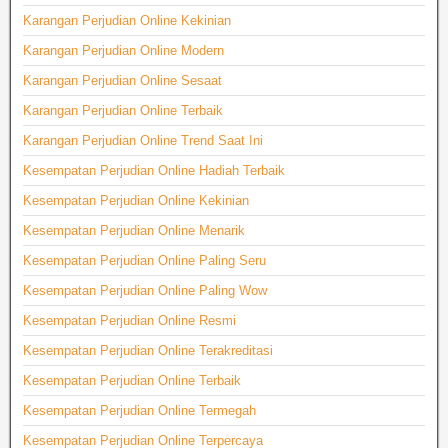
Karangan Perjudian Online Kekinian
Karangan Perjudian Online Modern
Karangan Perjudian Online Sesaat
Karangan Perjudian Online Terbaik
Karangan Perjudian Online Trend Saat Ini
Kesempatan Perjudian Online Hadiah Terbaik
Kesempatan Perjudian Online Kekinian
Kesempatan Perjudian Online Menarik
Kesempatan Perjudian Online Paling Seru
Kesempatan Perjudian Online Paling Wow
Kesempatan Perjudian Online Resmi
Kesempatan Perjudian Online Terakreditasi
Kesempatan Perjudian Online Terbaik
Kesempatan Perjudian Online Termegah
Kesempatan Perjudian Online Terpercaya