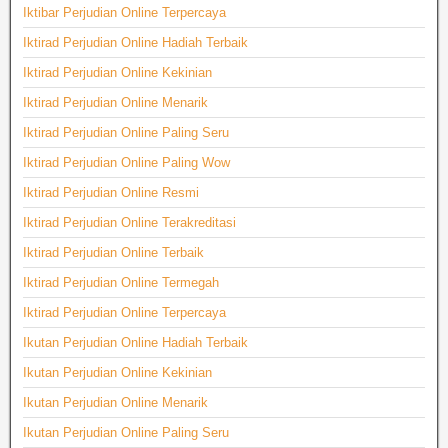
Iktibar Perjudian Online Terpercaya
Iktirad Perjudian Online Hadiah Terbaik
Iktirad Perjudian Online Kekinian
Iktirad Perjudian Online Menarik
Iktirad Perjudian Online Paling Seru
Iktirad Perjudian Online Paling Wow
Iktirad Perjudian Online Resmi
Iktirad Perjudian Online Terakreditasi
Iktirad Perjudian Online Terbaik
Iktirad Perjudian Online Termegah
Iktirad Perjudian Online Terpercaya
Ikutan Perjudian Online Hadiah Terbaik
Ikutan Perjudian Online Kekinian
Ikutan Perjudian Online Menarik
Ikutan Perjudian Online Paling Seru