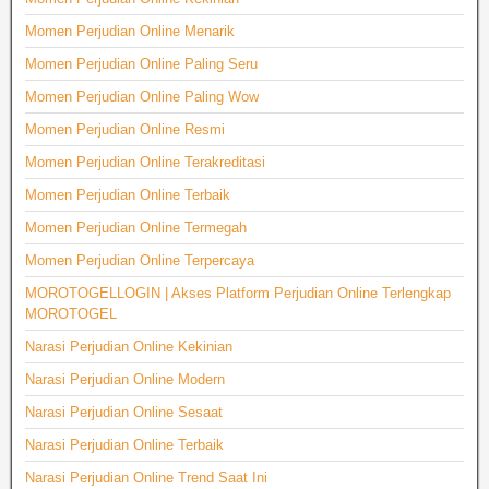
Momen Perjudian Online Menarik
Momen Perjudian Online Paling Seru
Momen Perjudian Online Paling Wow
Momen Perjudian Online Resmi
Momen Perjudian Online Terakreditasi
Momen Perjudian Online Terbaik
Momen Perjudian Online Termegah
Momen Perjudian Online Terpercaya
MOROTOGELLOGIN | Akses Platform Perjudian Online Terlengkap
MOROTOGEL
Narasi Perjudian Online Kekinian
Narasi Perjudian Online Modern
Narasi Perjudian Online Sesaat
Narasi Perjudian Online Terbaik
Narasi Perjudian Online Trend Saat Ini