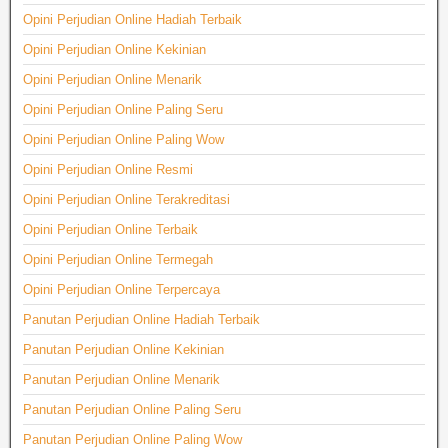
Opini Perjudian Online Hadiah Terbaik
Opini Perjudian Online Kekinian
Opini Perjudian Online Menarik
Opini Perjudian Online Paling Seru
Opini Perjudian Online Paling Wow
Opini Perjudian Online Resmi
Opini Perjudian Online Terakreditasi
Opini Perjudian Online Terbaik
Opini Perjudian Online Termegah
Opini Perjudian Online Terpercaya
Panutan Perjudian Online Hadiah Terbaik
Panutan Perjudian Online Kekinian
Panutan Perjudian Online Menarik
Panutan Perjudian Online Paling Seru
Panutan Perjudian Online Paling Wow