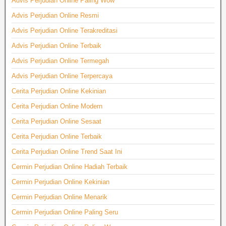
Advis Perjudian Online Paling Wow
Advis Perjudian Online Resmi
Advis Perjudian Online Terakreditasi
Advis Perjudian Online Terbaik
Advis Perjudian Online Termegah
Advis Perjudian Online Terpercaya
Cerita Perjudian Online Kekinian
Cerita Perjudian Online Modern
Cerita Perjudian Online Sesaat
Cerita Perjudian Online Terbaik
Cerita Perjudian Online Trend Saat Ini
Cermin Perjudian Online Hadiah Terbaik
Cermin Perjudian Online Kekinian
Cermin Perjudian Online Menarik
Cermin Perjudian Online Paling Seru