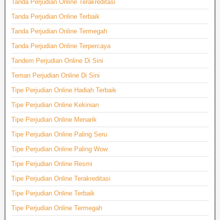
Tanda Perjudian Online Terakreditasi
Tanda Perjudian Online Terbaik
Tanda Perjudian Online Termegah
Tanda Perjudian Online Terpercaya
Tandem Perjudian Online Di Sini
Teman Perjudian Online Di Sini
Tipe Perjudian Online Hadiah Terbaik
Tipe Perjudian Online Kekinian
Tipe Perjudian Online Menarik
Tipe Perjudian Online Paling Seru
Tipe Perjudian Online Paling Wow
Tipe Perjudian Online Resmi
Tipe Perjudian Online Terakreditasi
Tipe Perjudian Online Terbaik
Tipe Perjudian Online Termegah