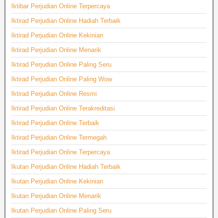
Iktibar Perjudian Online Terpercaya
Iktirad Perjudian Online Hadiah Terbaik
Iktirad Perjudian Online Kekinian
Iktirad Perjudian Online Menarik
Iktirad Perjudian Online Paling Seru
Iktirad Perjudian Online Paling Wow
Iktirad Perjudian Online Resmi
Iktirad Perjudian Online Terakreditasi
Iktirad Perjudian Online Terbaik
Iktirad Perjudian Online Termegah
Iktirad Perjudian Online Terpercaya
Ikutan Perjudian Online Hadiah Terbaik
Ikutan Perjudian Online Kekinian
Ikutan Perjudian Online Menarik
Ikutan Perjudian Online Paling Seru