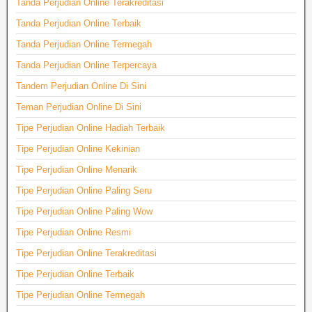
Tanda Perjudian Online Terakreditasi
Tanda Perjudian Online Terbaik
Tanda Perjudian Online Termegah
Tanda Perjudian Online Terpercaya
Tandem Perjudian Online Di Sini
Teman Perjudian Online Di Sini
Tipe Perjudian Online Hadiah Terbaik
Tipe Perjudian Online Kekinian
Tipe Perjudian Online Menarik
Tipe Perjudian Online Paling Seru
Tipe Perjudian Online Paling Wow
Tipe Perjudian Online Resmi
Tipe Perjudian Online Terakreditasi
Tipe Perjudian Online Terbaik
Tipe Perjudian Online Termegah