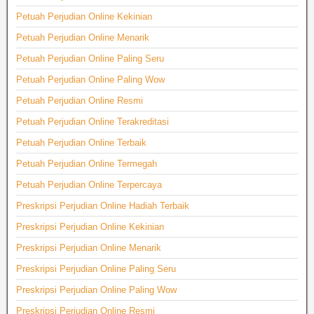
Petuah Perjudian Online Kekinian
Petuah Perjudian Online Menarik
Petuah Perjudian Online Paling Seru
Petuah Perjudian Online Paling Wow
Petuah Perjudian Online Resmi
Petuah Perjudian Online Terakreditasi
Petuah Perjudian Online Terbaik
Petuah Perjudian Online Termegah
Petuah Perjudian Online Terpercaya
Preskripsi Perjudian Online Hadiah Terbaik
Preskripsi Perjudian Online Kekinian
Preskripsi Perjudian Online Menarik
Preskripsi Perjudian Online Paling Seru
Preskripsi Perjudian Online Paling Wow
Preskripsi Perjudian Online Resmi