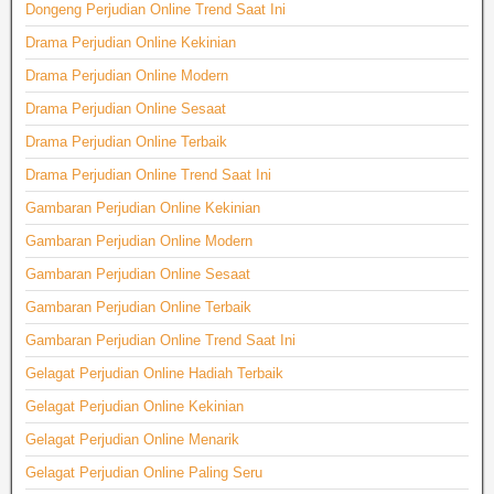
Dongeng Perjudian Online Trend Saat Ini
Drama Perjudian Online Kekinian
Drama Perjudian Online Modern
Drama Perjudian Online Sesaat
Drama Perjudian Online Terbaik
Drama Perjudian Online Trend Saat Ini
Gambaran Perjudian Online Kekinian
Gambaran Perjudian Online Modern
Gambaran Perjudian Online Sesaat
Gambaran Perjudian Online Terbaik
Gambaran Perjudian Online Trend Saat Ini
Gelagat Perjudian Online Hadiah Terbaik
Gelagat Perjudian Online Kekinian
Gelagat Perjudian Online Menarik
Gelagat Perjudian Online Paling Seru