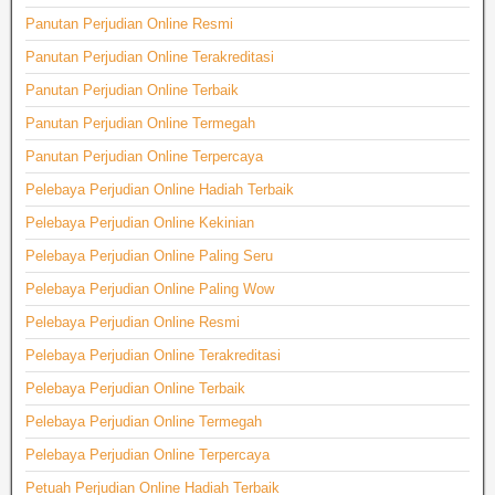
Panutan Perjudian Online Resmi
Panutan Perjudian Online Terakreditasi
Panutan Perjudian Online Terbaik
Panutan Perjudian Online Termegah
Panutan Perjudian Online Terpercaya
Pelebaya Perjudian Online Hadiah Terbaik
Pelebaya Perjudian Online Kekinian
Pelebaya Perjudian Online Paling Seru
Pelebaya Perjudian Online Paling Wow
Pelebaya Perjudian Online Resmi
Pelebaya Perjudian Online Terakreditasi
Pelebaya Perjudian Online Terbaik
Pelebaya Perjudian Online Termegah
Pelebaya Perjudian Online Terpercaya
Petuah Perjudian Online Hadiah Terbaik