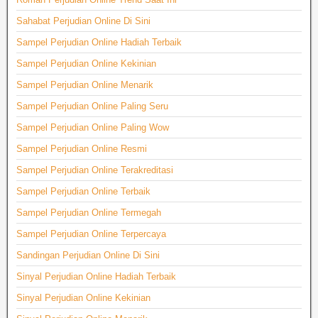
Sahabat Perjudian Online Di Sini
Sampel Perjudian Online Hadiah Terbaik
Sampel Perjudian Online Kekinian
Sampel Perjudian Online Menarik
Sampel Perjudian Online Paling Seru
Sampel Perjudian Online Paling Wow
Sampel Perjudian Online Resmi
Sampel Perjudian Online Terakreditasi
Sampel Perjudian Online Terbaik
Sampel Perjudian Online Termegah
Sampel Perjudian Online Terpercaya
Sandingan Perjudian Online Di Sini
Sinyal Perjudian Online Hadiah Terbaik
Sinyal Perjudian Online Kekinian