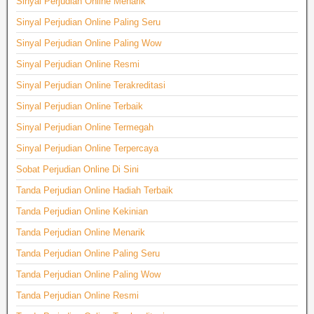
Sinyal Perjudian Online Menarik
Sinyal Perjudian Online Paling Seru
Sinyal Perjudian Online Paling Wow
Sinyal Perjudian Online Resmi
Sinyal Perjudian Online Terakreditasi
Sinyal Perjudian Online Terbaik
Sinyal Perjudian Online Termegah
Sinyal Perjudian Online Terpercaya
Sobat Perjudian Online Di Sini
Tanda Perjudian Online Hadiah Terbaik
Tanda Perjudian Online Kekinian
Tanda Perjudian Online Menarik
Tanda Perjudian Online Paling Seru
Tanda Perjudian Online Paling Wow
Tanda Perjudian Online Resmi