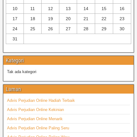
10
11
12
13
14
15
16
17
18
19
20
21
22
23
24
25
26
27
28
29
30
31
Kategori
Tak ada kategori
Laman
Advis Perjudian Online Hadiah Terbaik
Advis Perjudian Online Kekinian
Advis Perjudian Online Menarik
Advis Perjudian Online Paling Seru