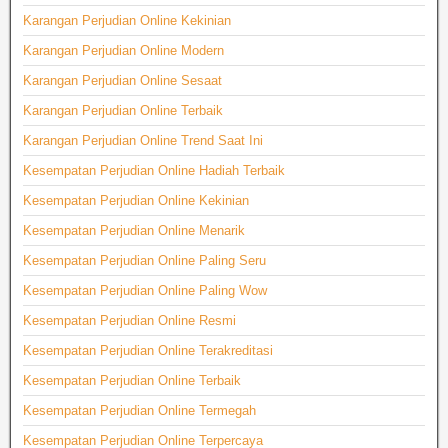
Karangan Perjudian Online Kekinian
Karangan Perjudian Online Modern
Karangan Perjudian Online Sesaat
Karangan Perjudian Online Terbaik
Karangan Perjudian Online Trend Saat Ini
Kesempatan Perjudian Online Hadiah Terbaik
Kesempatan Perjudian Online Kekinian
Kesempatan Perjudian Online Menarik
Kesempatan Perjudian Online Paling Seru
Kesempatan Perjudian Online Paling Wow
Kesempatan Perjudian Online Resmi
Kesempatan Perjudian Online Terakreditasi
Kesempatan Perjudian Online Terbaik
Kesempatan Perjudian Online Termegah
Kesempatan Perjudian Online Terpercaya