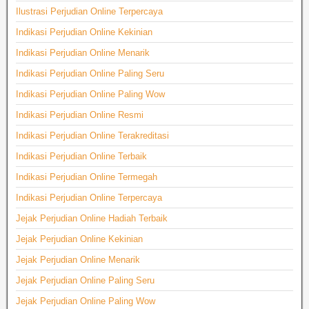
Ilustrasi Perjudian Online Terpercaya
Indikasi Perjudian Online Kekinian
Indikasi Perjudian Online Menarik
Indikasi Perjudian Online Paling Seru
Indikasi Perjudian Online Paling Wow
Indikasi Perjudian Online Resmi
Indikasi Perjudian Online Terakreditasi
Indikasi Perjudian Online Terbaik
Indikasi Perjudian Online Termegah
Indikasi Perjudian Online Terpercaya
Jejak Perjudian Online Hadiah Terbaik
Jejak Perjudian Online Kekinian
Jejak Perjudian Online Menarik
Jejak Perjudian Online Paling Seru
Jejak Perjudian Online Paling Wow