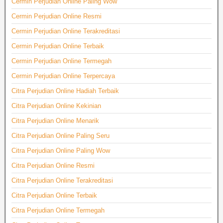
Cermin Perjudian Online Paling Wow
Cermin Perjudian Online Resmi
Cermin Perjudian Online Terakreditasi
Cermin Perjudian Online Terbaik
Cermin Perjudian Online Termegah
Cermin Perjudian Online Terpercaya
Citra Perjudian Online Hadiah Terbaik
Citra Perjudian Online Kekinian
Citra Perjudian Online Menarik
Citra Perjudian Online Paling Seru
Citra Perjudian Online Paling Wow
Citra Perjudian Online Resmi
Citra Perjudian Online Terakreditasi
Citra Perjudian Online Terbaik
Citra Perjudian Online Termegah