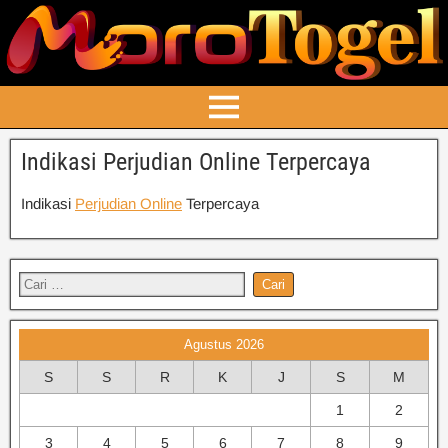
Indikasi Perjudian Online Terpercaya
Indikasi
Perjudian Online
Terpercaya
Agustus 2026
S
S
R
K
J
S
M
1
2
3
4
5
6
7
8
9